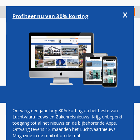
Overslaan
en
x
Digitaal Magazine
Registreer
Check in
naar
Profiteer nu van 30% korting
de
inhoud
gaan
Magazine
Podcasts
Vacatures
Toggl
naviga
Ontvang een jaar lang 30% korting op het beste van
Luchtvaartnieuws en Zakenreisnieuws. Krijg onbeperkt
toegang tot al het nieuws en de bijbehorende Apps.
NIEUWE SALES STRUCTUUR
Ontvang tevens 12 maanden het Luchtvaartnieuws
BIJ WESTCORD HOTELGROEP
Magazine in de mail of op de mat.