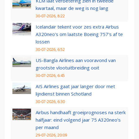
KLM laat verbetering zien in tweede
kwartaal, maar de weg is nog lang
30-07-2026, 8:22
Icelandair tekent voor zes extra Airbus
A320neo's om laatste Boeing 757's af te
lossen
30-07-2026, 6:52
US-Bangla Airlines aan vooravond van
grootste vlootuitbreiding ooit
30-07-2026, 6:45
AIS Airlines gaat jaar langer door met
lijndienst binnen Schotland
30-07-2026, 6:30
Airbus handhaaft groeiprognoses na sterk
halfjaar: eind volgend jaar 75 A320neo’s
per maand
29-07-2026, 20:09