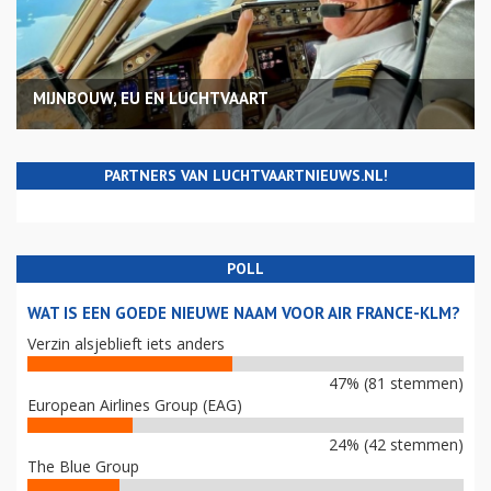
MIJNBOUW, EU EN LUCHTVAART
PARTNERS VAN LUCHTVAARTNIEUWS.NL!
POLL
WAT IS EEN GOEDE NIEUWE NAAM VOOR AIR FRANCE-KLM?
Verzin alsjeblieft iets anders
47% (81 stemmen)
European Airlines Group (EAG)
24% (42 stemmen)
The Blue Group