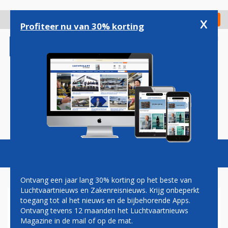
Overslaan
en
x
Digitaal Magazine
Registreer
Check in
naar
Profiteer nu van 30% korting
de
inhoud
gaan
Magazine
Podcasts
Vacatures
Toggl
naviga
Ontvang een jaar lang 30% korting op het beste van
Luchtvaartnieuws en Zakenreisnieuws. Krijg onbeperkt
toegang tot al het nieuws en de bijbehorende Apps.
10 PROCENT MEER LOON
Ontvang tevens 12 maanden het Luchtvaartnieuws
VOOR CABINEPERSONEEL
Magazine in de mail of op de mat.