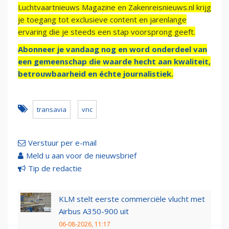
Luchtvaartnieuws Magazine en Zakenreisnieuws.nl krijg
je toegang tot exclusieve content en jarenlange
ervaring die je steeds een stap voorsprong geeft.
Abonneer je vandaag nog en word onderdeel van
een gemeenschap die waarde hecht aan kwaliteit,
betrouwbaarheid en échte journalistiek.
transavia
vnc
Verstuur per e-mail
Meld u aan voor de nieuwsbrief
Tip de redactie
KLM stelt eerste commerciële vlucht met
Airbus A350-900 uit
06-08-2026, 11:17