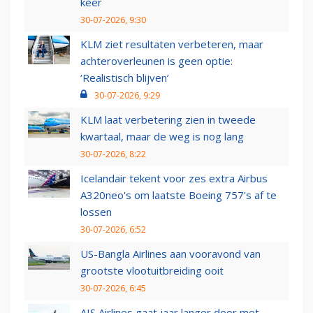
keer
30-07-2026, 9:30
KLM ziet resultaten verbeteren, maar
achteroverleunen is geen optie:
‘Realistisch blijven’
30-07-2026, 9:29
KLM laat verbetering zien in tweede
kwartaal, maar de weg is nog lang
30-07-2026, 8:22
Icelandair tekent voor zes extra Airbus
A320neo's om laatste Boeing 757's af te
lossen
30-07-2026, 6:52
US-Bangla Airlines aan vooravond van
grootste vlootuitbreiding ooit
30-07-2026, 6:45
AIS Airlines gaat jaar langer door met