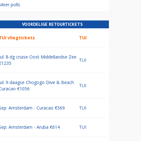
Meer polls
VOORDELIGE RETOURTICKETS
TUI vliegtickets
TUI
Jul: 8-dg cruise Oost Middellandse Zee
TUI
€1235
Jul: 9-daagse Chogogo Dive & Beach
TUI
Curacao €1056
Sep: Amsterdam - Curacao €569
TUI
Sep: Amsterdam - Aruba €614
TUI