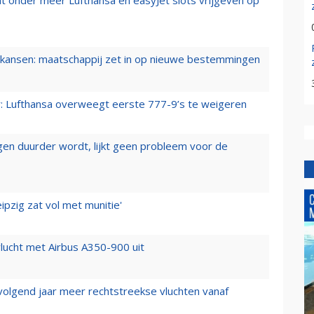
t onder meer Lufthansa en easyJet slots vrijgeven op
ansen: maatschappij zet in op nieuwe bestemmingen
er: Lufthansa overweegt eerste 777-9’s te weigeren
iegen duurder wordt, lijkt geen probleem voor de
ipzig zat vol met munitie'
lucht met Airbus A350-900 uit
 volgend jaar meer rechtstreekse vluchten vanaf