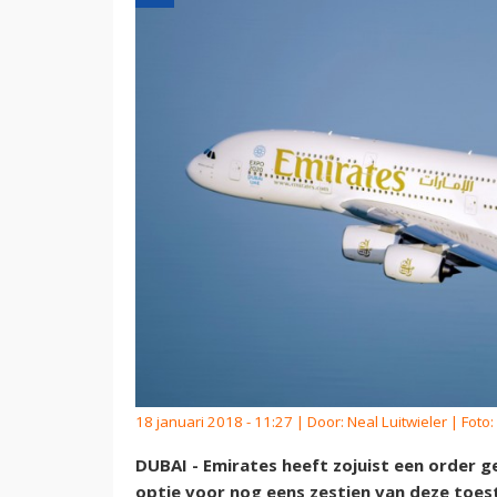
18 januari 2018 - 11:27 | Door:
Neal Luitwieler
| Foto:
DUBAI - Emirates heeft zojuist een order g
optie voor nog eens zestien van deze toes