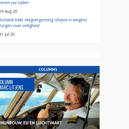
zeven uur rijden'
04 aug 26
Rusland trekt vliegvergunning Izhavia in wegens
zorgen over veiligheid
31 jul 26
COLUMNS
MIJNBOUW, EU EN LUCHTVAART