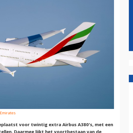
 Emirates
eplaatst voor twintig extra Airbus A380's, met een
tellen. Daarmee lijkt het voortbestaan van de