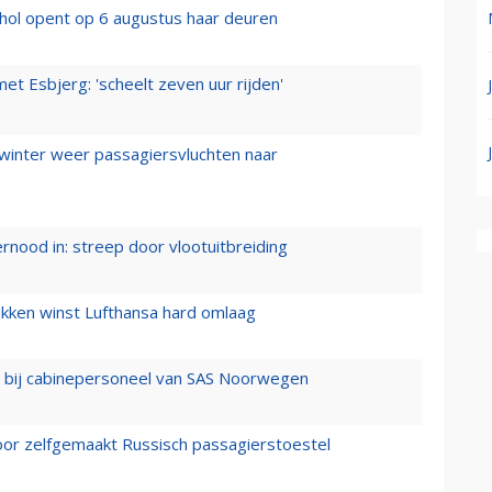
hol opent op 6 augustus haar deuren
t Esbjerg: 'scheelt zeven uur rijden'
 winter weer passagiersvluchten naar
ernood in: streep door vlootuitbreiding
ukken winst Lufthansa hard omlaag
 bij cabinepersoneel van SAS Noorwegen
voor zelfgemaakt Russisch passagierstoestel