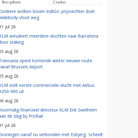
Best gelezen
Crashes
Donkere wolken boven IndiGo: prijsvechter doet
widebody-vloot weg
31 jul 26
KLM annuleert meerdere vluchten naar Barcelona
door staking
05 aug 26
Transavia opent komende winter nieuwe route
vanaf Brussels Airport
05 aug 26
KLM stelt eerste commerciële vlucht met Airbus
A350-900 uit
06 aug 26
Voormalig financieel directeur KLM Erik Swelheim
aan de slag bij ProRail
31 jul 26
Groningen vanaf nu verbonden met Esbjerg: 'scheelt