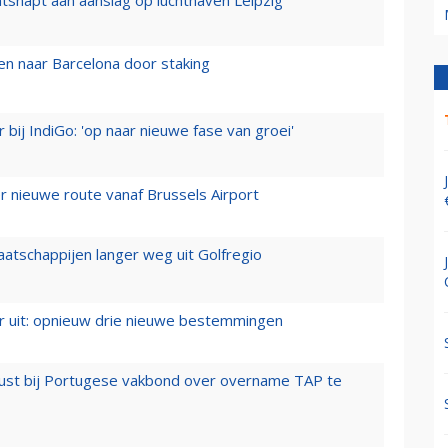
tsnapt aan aanslag op luchthaven Leipzig
n naar Barcelona door staking
 bij IndiGo: 'op naar nieuwe fase van groei'
 nieuwe route vanaf Brussels Airport
aatschappijen langer weg uit Golfregio
er uit: opnieuw drie nieuwe bestemmingen
rust bij Portugese vakbond over overname TAP te