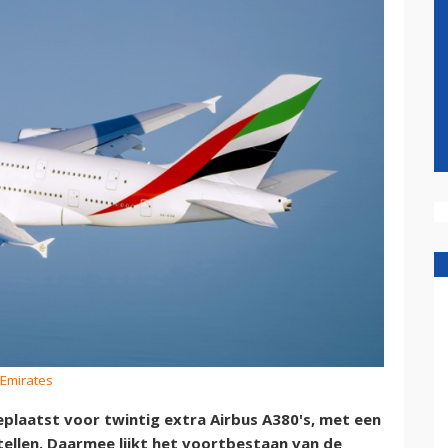
 Emirates
eplaatst voor twintig extra Airbus A380's, met een
tellen. Daarmee lijkt het voortbestaan van de