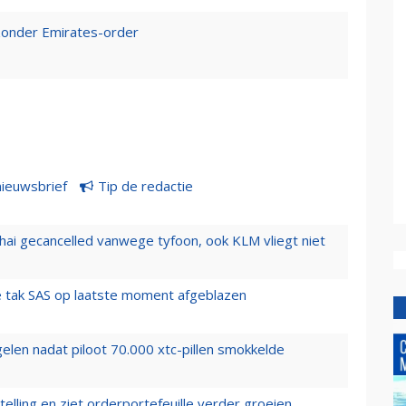
 zonder Emirates-order
nieuwsbrief
Tip de redactie
hai gecancelled vanwege tyfoon, ook KLM vliegt niet
 tak SAS op laatste moment afgeblazen
elen nadat piloot 70.000 xtc-pillen smokkelde
elling en ziet orderportefeuille verder groeien