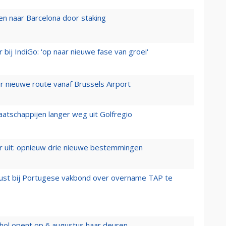
n naar Barcelona door staking
 bij IndiGo: 'op naar nieuwe fase van groei'
 nieuwe route vanaf Brussels Airport
aatschappijen langer weg uit Golfregio
er uit: opnieuw drie nieuwe bestemmingen
rust bij Portugese vakbond over overname TAP te
hol opent op 6 augustus haar deuren