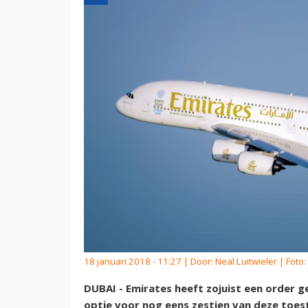
18 januari 2018 - 11:27 | Door:
Neal Luitwieler
| Foto:
DUBAI - Emirates heeft zojuist een order g
optie voor nog eens zestien van deze toes