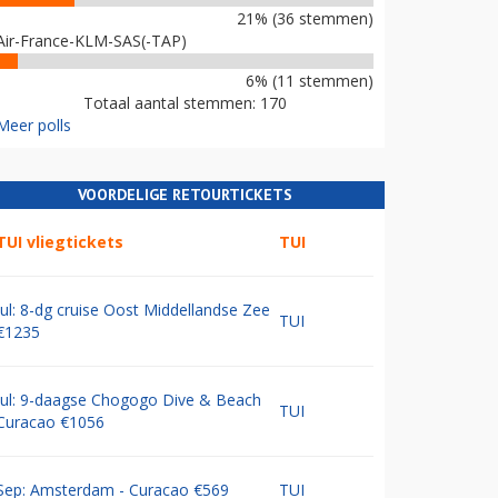
21% (36 stemmen)
Air-France-KLM-SAS(-TAP)
6% (11 stemmen)
Totaal aantal stemmen: 170
Meer polls
VOORDELIGE RETOURTICKETS
TUI vliegtickets
TUI
Jul: 8-dg cruise Oost Middellandse Zee
TUI
€1235
Jul: 9-daagse Chogogo Dive & Beach
TUI
Curacao €1056
Sep: Amsterdam - Curacao €569
TUI