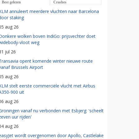
Best gelezen
Crashes
KLM annuleert meerdere vluchten naar Barcelona
door staking
05 aug 26
Donkere wolken boven IndiGo: prijsvechter doet
widebody-vloot weg
31 jul 26
Transavia opent komende winter nieuwe route
vanaf Brussels Airport
05 aug 26
KLM stelt eerste commerciële vlucht met Airbus
A350-900 uit
06 aug 26
Groningen vanaf nu verbonden met Esbjerg: 'scheelt
zeven uur rijden'
04 aug 26
easyJet wordt overgenomen door Apollo, Castlelake