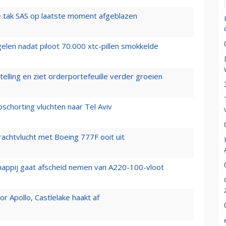
 tak SAS op laatste moment afgeblazen
elen nadat piloot 70.000 xtc-pillen smokkelde
elling en ziet orderportefeuille verder groeien
chorting vluchten naar Tel Aviv
vrachtvlucht met Boeing 777F ooit uit
happij gaat afscheid nemen van A220-100-vloot
 Apollo, Castlelake haakt af