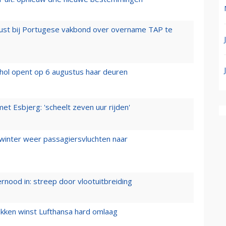
rust bij Portugese vakbond over overname TAP te
hol opent op 6 augustus haar deuren
t Esbjerg: 'scheelt zeven uur rijden'
 winter weer passagiersvluchten naar
ernood in: streep door vlootuitbreiding
ukken winst Lufthansa hard omlaag