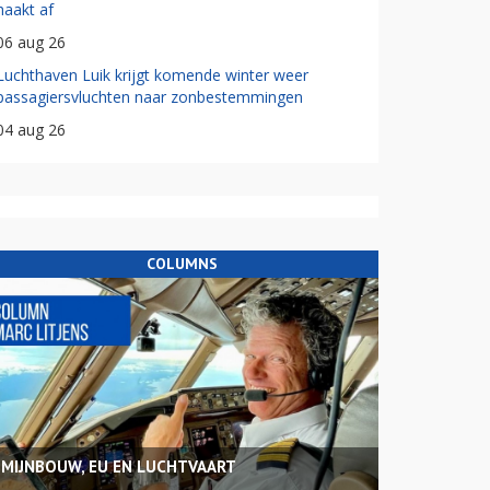
haakt af
06 aug 26
Luchthaven Luik krijgt komende winter weer
passagiersvluchten naar zonbestemmingen
04 aug 26
COLUMNS
MIJNBOUW, EU EN LUCHTVAART