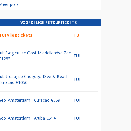
Meer polls
VOORDELIGE RETOURTICKETS
TUI vliegtickets
TUI
Jul: 8-dg cruise Oost Middellandse Zee
TUI
€1235
Jul: 9-daagse Chogogo Dive & Beach
TUI
Curacao €1056
Sep: Amsterdam - Curacao €569
TUI
Sep: Amsterdam - Aruba €614
TUI