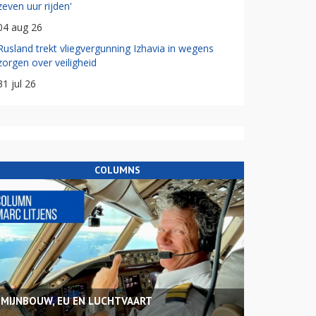
zeven uur rijden'
04 aug 26
Rusland trekt vliegvergunning Izhavia in wegens
zorgen over veiligheid
31 jul 26
COLUMNS
MIJNBOUW, EU EN LUCHTVAART