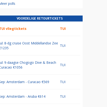
Meer polls
VOORDELIGE RETOURTICKETS
TUI vliegtickets
TUI
Jul: 8-dg cruise Oost Middellandse Zee
TUI
€1235
Jul: 9-daagse Chogogo Dive & Beach
TUI
Curacao €1056
Sep: Amsterdam - Curacao €569
TUI
Sep: Amsterdam - Aruba €614
TUI