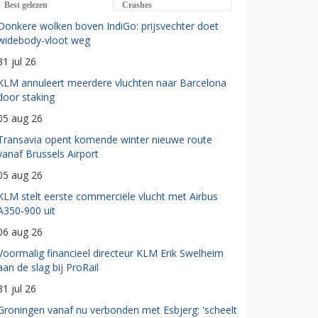
Best gelezen
Crashes
Donkere wolken boven IndiGo: prijsvechter doet
widebody-vloot weg
31 jul 26
KLM annuleert meerdere vluchten naar Barcelona
door staking
05 aug 26
Transavia opent komende winter nieuwe route
vanaf Brussels Airport
05 aug 26
KLM stelt eerste commerciële vlucht met Airbus
A350-900 uit
06 aug 26
Voormalig financieel directeur KLM Erik Swelheim
aan de slag bij ProRail
31 jul 26
Groningen vanaf nu verbonden met Esbjerg: 'scheelt