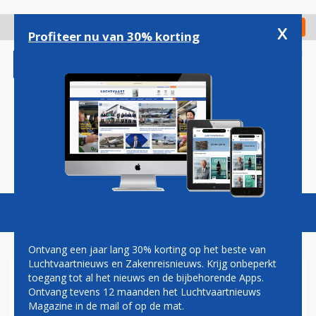
Overslaan
en
x
Digitaal Magazine
Registreer
Check in
naar
Profiteer nu van 30% korting
de
inhoud
gaan
Magazine
Podcasts
Vacatures
Toggl
naviga
Ontvang een jaar lang 30% korting op het beste van
Luchtvaartnieuws en Zakenreisnieuws. Krijg onbeperkt
toegang tot al het nieuws en de bijbehorende Apps.
AEGEAN NEEMT EERSTE
Ontvang tevens 12 maanden het Luchtvaartnieuws
AIRBUS A320NEO IN
Magazine in de mail of op de mat.