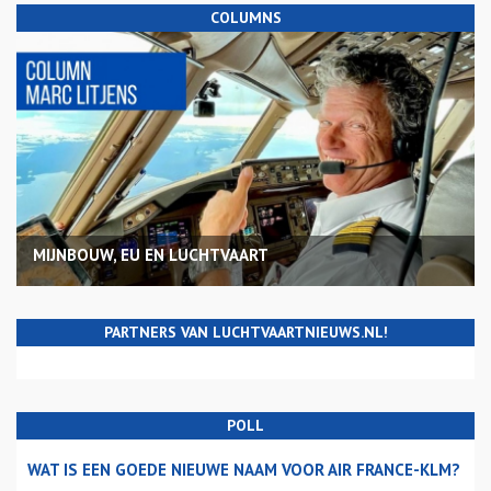
COLUMNS
MIJNBOUW, EU EN LUCHTVAART
PARTNERS VAN LUCHTVAARTNIEUWS.NL!
POLL
WAT IS EEN GOEDE NIEUWE NAAM VOOR AIR FRANCE-KLM?