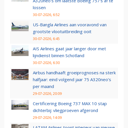
A320neo's om laatste Boeing 757's af te
lossen
30-07-2026, 6:52
US-Bangla Airlines aan vooravond van
grootste vlootuitbreiding ooit
30-07-2026, 6:45
AIS Airlines gaat jaar langer door met
lijndienst binnen Schotland
30-07-2026, 6:30
Airbus handhaaft groeiprognoses na sterk
halfjaar: eind volgend jaar 75 A320neo’s
per maand
29-07-2026, 20:09
Certificering Boeing 737 MAX 10 stap
dichterbij: vliegproeven afgerond
29-07-2026, 14:09
LATAM Airlines toont interieur van nieuwe