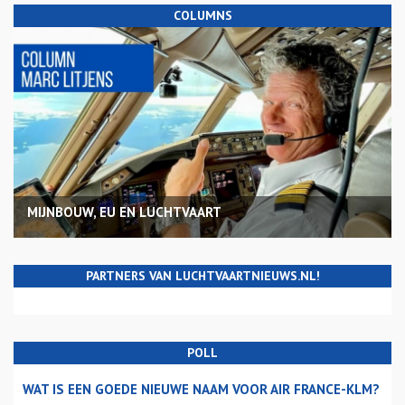
COLUMNS
MIJNBOUW, EU EN LUCHTVAART
PARTNERS VAN LUCHTVAARTNIEUWS.NL!
POLL
WAT IS EEN GOEDE NIEUWE NAAM VOOR AIR FRANCE-KLM?