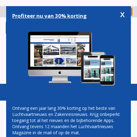
Overslaan
en
x
Digitaal Magazine
Registreer
Check in
naar
Profiteer nu van 30% korting
de
inhoud
gaan
Magazine
Podcasts
Vacatures
Toggl
naviga
Ontvang een jaar lang 30% korting op het beste van
Luchtvaartnieuws en Zakenreisnieuws. Krijg onbeperkt
toegang tot al het nieuws en de bijbehorende Apps.
AEROMEXICO OVERWEEGT
Ontvang tevens 12 maanden het Luchtvaartnieuws
ORDER VOOR CSERIES
Magazine in de mail of op de mat.