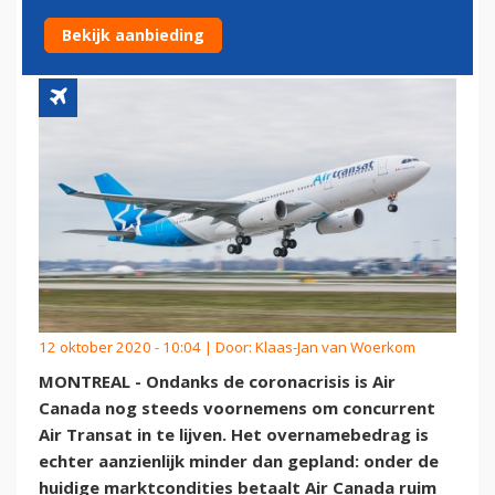
TRANSAT
Bekijk aanbieding
12 oktober 2020 - 10:04 | Door:
Klaas-Jan van Woerkom
MONTREAL - Ondanks de coronacrisis is Air
Canada nog steeds voornemens om concurrent
Air Transat in te lijven. Het overnamebedrag is
echter aanzienlijk minder dan gepland: onder de
huidige marktcondities betaalt Air Canada ruim