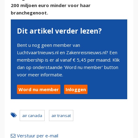
200 miljoen euro minder voor haar
branchegenoot.
Dit artikel verder lezen?
Bent u nog geen member van
Luchtvaartnieuws.nl en Zakenreisnieuws.nl? Een
membership is er al vanaf € 5,45 per maand. Klik
dan op onderstaande 'Word nu member' button
voor meer informatie.
Word nu member
Inloggen
air canada
air transat
Verstuur per e-mail