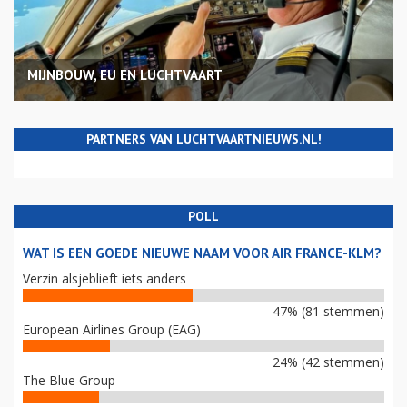
MIJNBOUW, EU EN LUCHTVAART
PARTNERS VAN LUCHTVAARTNIEUWS.NL!
POLL
WAT IS EEN GOEDE NIEUWE NAAM VOOR AIR FRANCE-KLM?
Verzin alsjeblieft iets anders
47% (81 stemmen)
European Airlines Group (EAG)
24% (42 stemmen)
The Blue Group