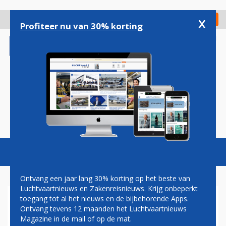
Overslaan
en
x
Digitaal Magazine
Registreer
Check in
naar
Profiteer nu van 30% korting
de
inhoud
gaan
Magazine
Podcasts
Vacatures
Toggl
naviga
Ontvang een jaar lang 30% korting op het beste van
Luchtvaartnieuws en Zakenreisnieuws. Krijg onbeperkt
toegang tot al het nieuws en de bijbehorende Apps.
AIR CANADA BETAALT 200
Ontvang tevens 12 maanden het Luchtvaartnieuws
MILJOEN MINDER VOOR AIR
Magazine in de mail of op de mat.