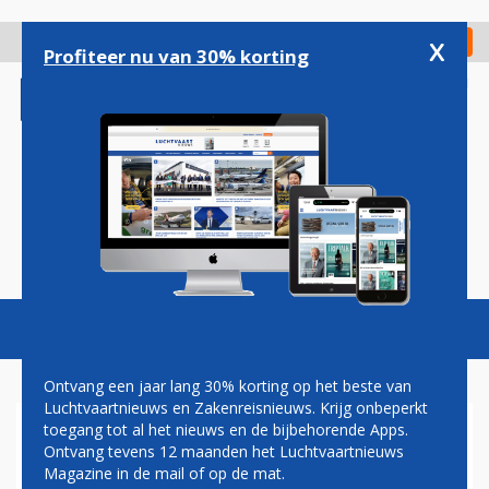
Overslaan
en
x
Digitaal Magazine
Registreer
Check in
naar
Profiteer nu van 30% korting
de
inhoud
gaan
Magazine
Podcasts
Vacatures
Toggl
naviga
Ontvang een jaar lang 30% korting op het beste van
Luchtvaartnieuws en Zakenreisnieuws. Krijg onbeperkt
toegang tot al het nieuws en de bijbehorende Apps.
AIR FRANCE-KLM GOOIT
Ontvang tevens 12 maanden het Luchtvaartnieuws
FLYING BLUE OP DE SCHOP
Magazine in de mail of op de mat.