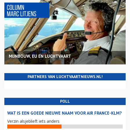
MIJNBOUW, EU EN LUCHTVAART
PARTNERS VAN LUCHTVAARTNIEUWS.NL!
POLL
WAT IS EEN GOEDE NIEUWE NAAM VOOR AIR FRANCE-KLM?
Verzin alsjeblieft iets anders