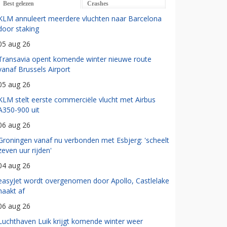
Best gelezen
Crashes
KLM annuleert meerdere vluchten naar Barcelona
door staking
05 aug 26
Transavia opent komende winter nieuwe route
vanaf Brussels Airport
05 aug 26
KLM stelt eerste commerciële vlucht met Airbus
A350-900 uit
06 aug 26
Groningen vanaf nu verbonden met Esbjerg: 'scheelt
zeven uur rijden'
04 aug 26
easyJet wordt overgenomen door Apollo, Castlelake
haakt af
06 aug 26
Luchthaven Luik krijgt komende winter weer