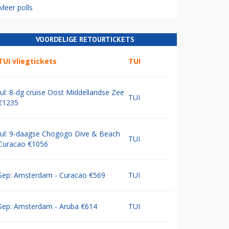
Meer polls
VOORDELIGE RETOURTICKETS
TUI vliegtickets
TUI
Jul: 8-dg cruise Oost Middellandse Zee
TUI
€1235
Jul: 9-daagse Chogogo Dive & Beach
TUI
Curacao €1056
Sep: Amsterdam - Curacao €569
TUI
Sep: Amsterdam - Aruba €614
TUI