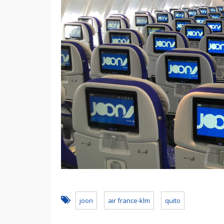
joon
air france-klm
quito