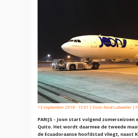
13 september 2018 - 15:01 | Door:
Neal Luitwieler
| F
PARIJS - Joon start volgend zomerseizoen ee
Quito. Het wordt daarmee de tweede maats
de Ecuadoraanse hoofdstad vliegt, naast 