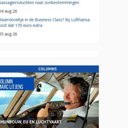
passagiersvluchten naar zonbestemmingen
04 aug 26
Raamstoeltje in de Business Class? Bij Lufthansa
kost dat 170 euro extra
05 aug 26
COLUMNS
MIJNBOUW, EU EN LUCHTVAART