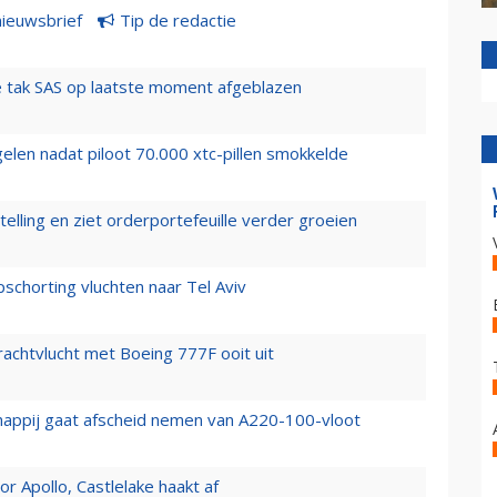
nieuwsbrief
Tip de redactie
 tak SAS op laatste moment afgeblazen
elen nadat piloot 70.000 xtc-pillen smokkelde
elling en ziet orderportefeuille verder groeien
chorting vluchten naar Tel Aviv
vrachtvlucht met Boeing 777F ooit uit
happij gaat afscheid nemen van A220-100-vloot
 Apollo, Castlelake haakt af