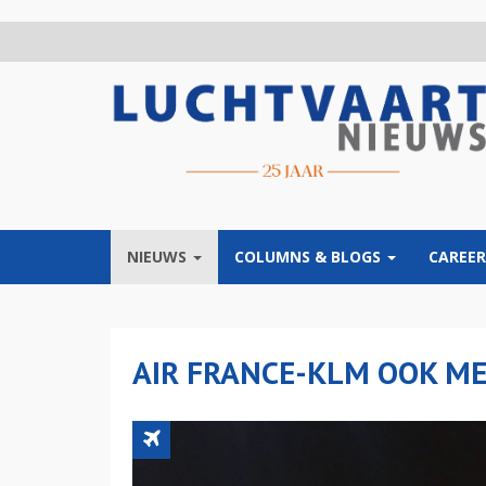
Overslaan
en
naar
de
inhoud
gaan
NIEUWS
COLUMNS & BLOGS
CAREER
AIR FRANCE-KLM OOK M