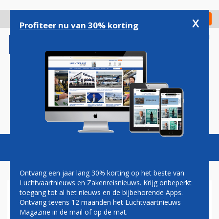
Overslaan
en
x
Digitaal Magazine
Registreer
Check in
naar
Profiteer nu van 30% korting
de
inhoud
gaan
Magazine
Podcasts
Vacatures
Toggl
naviga
Ontvang een jaar lang 30% korting op het beste van
Luchtvaartnieuws en Zakenreisnieuws. Krijg onbeperkt
toegang tot al het nieuws en de bijbehorende Apps.
AIR FRANCE-KLM VERKOOPT
Ontvang tevens 12 maanden het Luchtvaartnieuws
SLOTS HEATHROW AAN
Magazine in de mail of op de mat.