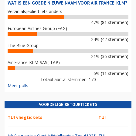
WAT IS EEN GOEDE NIEUWE NAAM VOOR AIR FRANCE-KLM?
Verzin alsjeblieft iets anders
47% (81 stemmen)
European Airlines Group (EAG)
24% (42 stemmen)
The Blue Group
21% (36 stemmen)
Air-France-KLM-SAS(-TAP)
6% (11 stemmen)
Totaal aantal stemmen: 170
Meer polls
VOORDELIGE RETOURTICKETS
TUI vliegtickets
TUI
Jul: 8-dg cruise Oost Middellandse Zee €1235
TUI