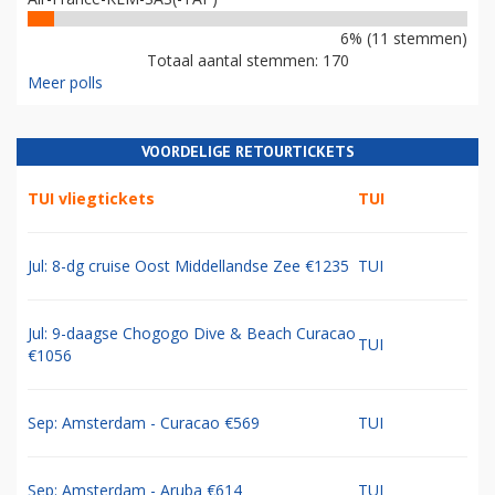
6% (11 stemmen)
Totaal aantal stemmen: 170
Meer polls
VOORDELIGE RETOURTICKETS
TUI vliegtickets
TUI
Jul: 8-dg cruise Oost Middellandse Zee €1235
TUI
Jul: 9-daagse Chogogo Dive & Beach Curacao
TUI
€1056
Sep: Amsterdam - Curacao €569
TUI
Sep: Amsterdam - Aruba €614
TUI