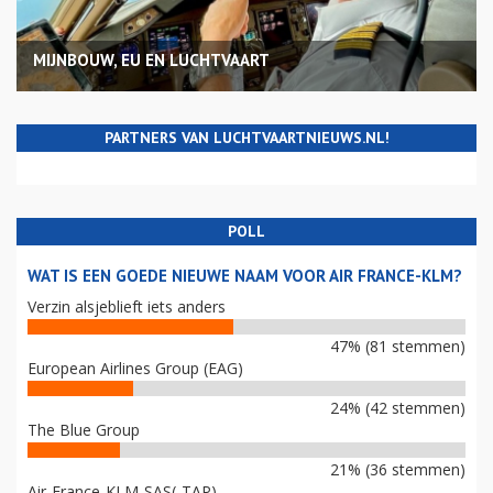
MIJNBOUW, EU EN LUCHTVAART
PARTNERS VAN LUCHTVAARTNIEUWS.NL!
POLL
WAT IS EEN GOEDE NIEUWE NAAM VOOR AIR FRANCE-KLM?
Verzin alsjeblieft iets anders
47% (81 stemmen)
European Airlines Group (EAG)
24% (42 stemmen)
The Blue Group
21% (36 stemmen)
Air-France-KLM-SAS(-TAP)