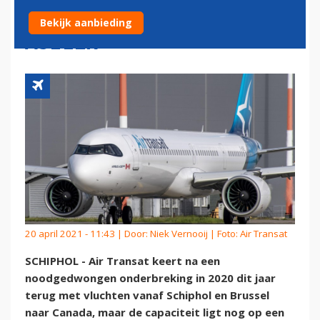
BRUSSEL, MET AIRBUS
Bekijk aanbieding
A321LR
20 april 2021 - 11:43 | Door:
Niek Vernooij
| Foto: Air Transat
SCHIPHOL - Air Transat keert na een
noodgedwongen onderbreking in 2020 dit jaar
terug met vluchten vanaf Schiphol en Brussel
naar Canada, maar de capaciteit ligt nog op een