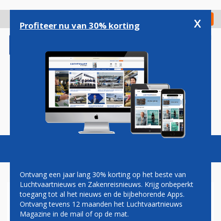
Overslaan
en
x
Digitaal Magazine
Registreer
Check in
naar
Profiteer nu van 30% korting
de
inhoud
gaan
Magazine
Podcasts
Vacatures
Toggl
naviga
Ontvang een jaar lang 30% korting op het beste van
Luchtvaartnieuws en Zakenreisnieuws. Krijg onbeperkt
toegang tot al het nieuws en de bijbehorende Apps.
AIR TRANSAT PAS IN DE
Ontvang tevens 12 maanden het Luchtvaartnieuws
ZOMER VANAF SCHIPHOL EN
Magazine in de mail of op de mat.