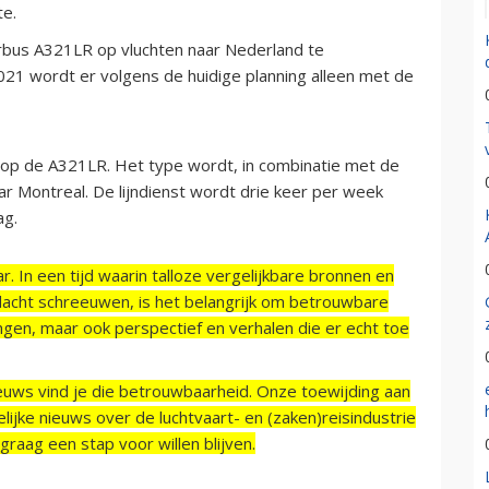
te.
rbus A321LR op vluchten naar Nederland te
2021 wordt er volgens de huidige planning alleen met de
 op de A321LR. Het type wordt, in combinatie met de
r Montreal. De lijndienst wordt drie keer per week
ag.
r. In een tijd waarin talloze vergelijkbare bronnen en
acht schreeuwen, is het belangrijk om betrouwbare
ngen, maar ook perspectief en verhalen die er echt toe
ieuws vind je die betrouwbaarheid. Onze toewijding aan
ijke nieuws over de luchtvaart- en (zaken)reisindustrie
raag een stap voor willen blijven.