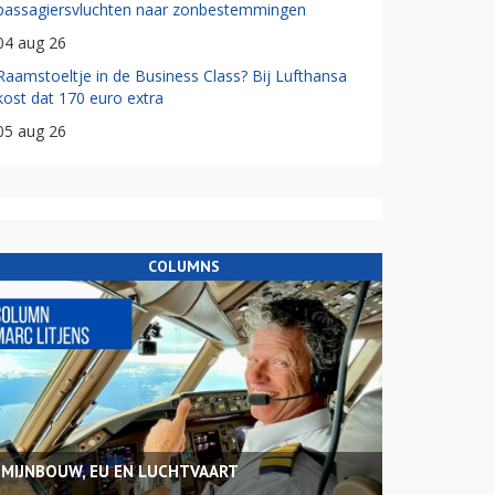
passagiersvluchten naar zonbestemmingen
04 aug 26
Raamstoeltje in de Business Class? Bij Lufthansa
kost dat 170 euro extra
05 aug 26
COLUMNS
MIJNBOUW, EU EN LUCHTVAART