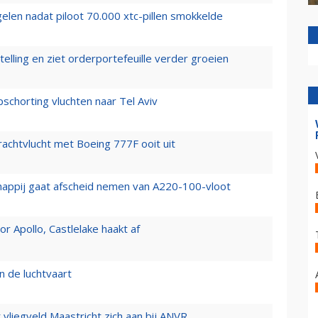
elen nadat piloot 70.000 xtc-pillen smokkelde
elling en ziet orderportefeuille verder groeien
chorting vluchten naar Tel Aviv
vrachtvlucht met Boeing 777F ooit uit
happij gaat afscheid nemen van A220-100-vloot
 Apollo, Castlelake haakt af
n de luchtvaart
t vliegveld Maastricht zich aan bij ANVR