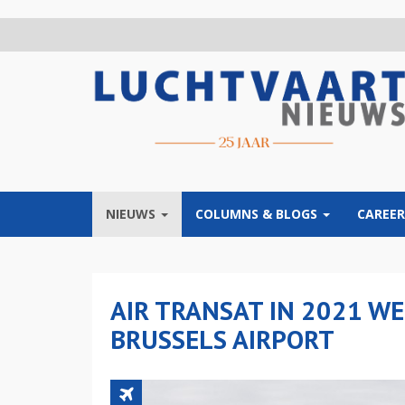
Overslaan
en
naar
de
inhoud
gaan
NIEUWS
COLUMNS & BLOGS
CAREER
AIR TRANSAT IN 2021 W
BRUSSELS AIRPORT