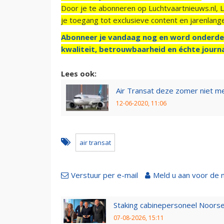
Door je te abonneren op Luchtvaartnieuws.nl, 
je toegang tot exclusieve content en jarenlang
Abonneer je vandaag nog en word onderde
kwaliteit, betrouwbaarheid en échte journa
Lees ook:
Air Transat deze zomer niet m
12-06-2020, 11:06
air transat
Verstuur per e-mail
Meld u aan voor de 
Staking cabinepersoneel Noorse
07-08-2026, 15:11