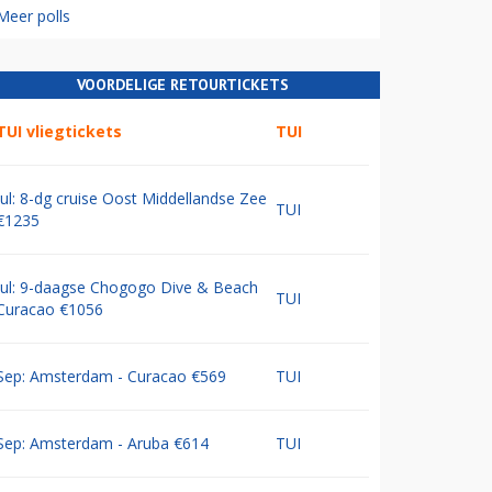
Meer polls
VOORDELIGE RETOURTICKETS
TUI vliegtickets
TUI
Jul: 8-dg cruise Oost Middellandse Zee
TUI
€1235
Jul: 9-daagse Chogogo Dive & Beach
TUI
Curacao €1056
Sep: Amsterdam - Curacao €569
TUI
Sep: Amsterdam - Aruba €614
TUI