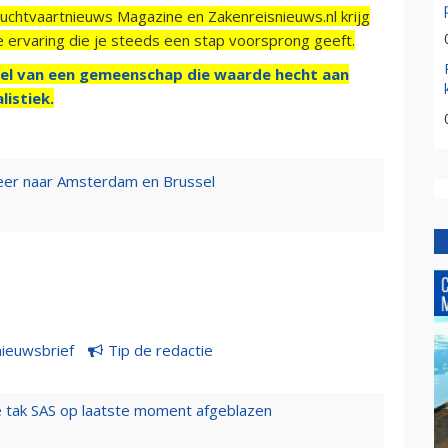
Luchtvaartnieuws Magazine en Zakenreisnieuws.nl krijg
e ervaring die je steeds een stap voorsprong geeft.
el van een gemeenschap die waarde hecht aan
listiek.
eer naar Amsterdam en Brussel
nieuwsbrief
Tip de redactie
 tak SAS op laatste moment afgeblazen