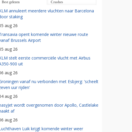
Best gelezen
Crashes
KLM annuleert meerdere vluchten naar Barcelona
door staking
05 aug 26
Transavia opent komende winter nieuwe route
vanaf Brussels Airport
05 aug 26
KLM stelt eerste commerciële vlucht met Airbus
A350-900 uit
06 aug 26
Groningen vanaf nu verbonden met Esbjerg: 'scheelt
zeven uur rijden'
04 aug 26
easyJet wordt overgenomen door Apollo, Castlelake
haakt af
06 aug 26
Luchthaven Luik krijgt komende winter weer