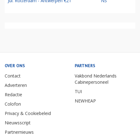
Jul: Rotterdam - Antwerpen €21
NS
OVER ONS
PARTNERS
Contact
Vakbond Nederlands
Cabinepersoneel
Adverteren
TUI
Redactie
NEWHEAP
Colofon
Privacy & Cookiebeleid
Nieuwsscript
Partnernieuws