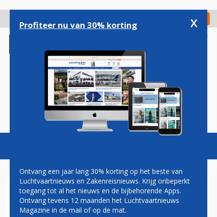
Overslaan
en
x
Digitaal Magazine
Registreer
Check in
naar
Profiteer nu van 30% korting
de
inhoud
gaan
Magazine
Podcasts
Vacatures
Toggl
naviga
Ontvang een jaar lang 30% korting op het beste van
Luchtvaartnieuws en Zakenreisnieuws. Krijg onbeperkt
toegang tot al het nieuws en de bijbehorende Apps.
AIR TRANSAT DEZE ZOMER
Ontvang tevens 12 maanden het Luchtvaartnieuws
NIET MEER NAAR
Magazine in de mail of op de mat.