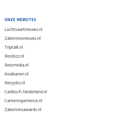
ONZE WEBSITES
Luchtvaartnieuws.nl
Zakenreisnieuws.nl
Triptalk.nl
Reisbizz.nl
Reismedia.nl
Aviabanen.nl
Reisjobs.nl
Caribisch Nederland.nl
Careerexperience.nl
Zakenreisawards.nl