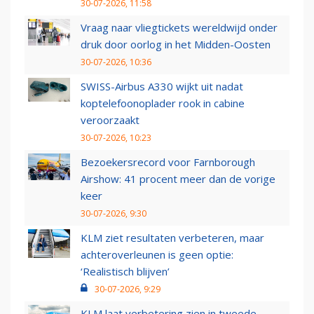
30-07-2026, 11:58
Vraag naar vliegtickets wereldwijd onder
druk door oorlog in het Midden-Oosten
30-07-2026, 10:36
SWISS-Airbus A330 wijkt uit nadat
koptelefoonoplader rook in cabine
veroorzaakt
30-07-2026, 10:23
Bezoekersrecord voor Farnborough
Airshow: 41 procent meer dan de vorige
keer
30-07-2026, 9:30
KLM ziet resultaten verbeteren, maar
achteroverleunen is geen optie:
‘Realistisch blijven’
30-07-2026, 9:29
KLM laat verbetering zien in tweede