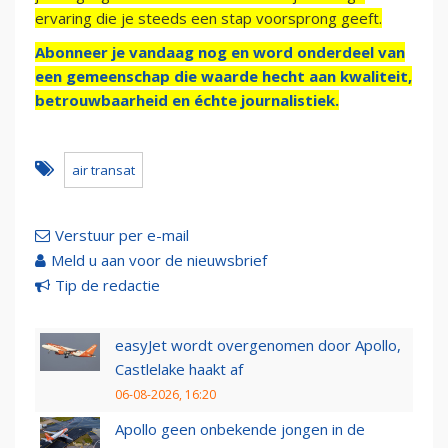
ervaring die je steeds een stap voorsprong geeft.
Abonneer je vandaag nog en word onderdeel van
een gemeenschap die waarde hecht aan kwaliteit,
betrouwbaarheid en échte journalistiek.
air transat
Verstuur per e-mail
Meld u aan voor de nieuwsbrief
Tip de redactie
easyJet wordt overgenomen door Apollo,
Castlelake haakt af
06-08-2026, 16:20
Apollo geen onbekende jongen in de