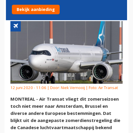
AMSTERDAM EN BRUSSEL
Bekijk aanbieding
12 juni 2020 - 11:06 | Door:
Niek Vernooij
| Foto: Air Transat
MONTREAL - Air Transat vliegt dit zomerseizoen
toch niet meer naar Amsterdam, Brussel en
diverse andere Europese bestemmingen. Dat
blijkt uit de aangepaste zomerdienstregeling die
de Canadese luchtvaartmaatschappij bekend