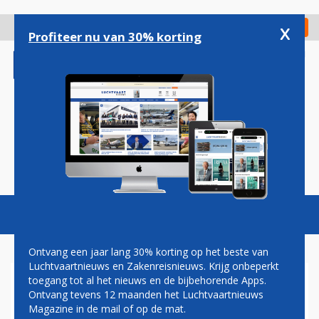
Overslaan
en
x
Digitaal Magazine
Registreer
Check in
naar
Profiteer nu van 30% korting
de
inhoud
gaan
Magazine
Podcasts
Vacatures
Toggl
naviga
Ontvang een jaar lang 30% korting op het beste van
Luchtvaartnieuws en Zakenreisnieuws. Krijg onbeperkt
toegang tot al het nieuws en de bijbehorende Apps.
AIR TRANSAT WEER TERUG
Ontvang tevens 12 maanden het Luchtvaartnieuws
OP SCHIPHOL
Magazine in de mail of op de mat.