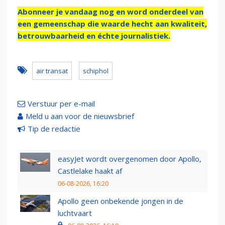
Abonneer je vandaag nog en word onderdeel van
een gemeenschap die waarde hecht aan kwaliteit,
betrouwbaarheid en échte journalistiek.
air transat
schiphol
Verstuur per e-mail
Meld u aan voor de nieuwsbrief
Tip de redactie
easyJet wordt overgenomen door Apollo,
Castlelake haakt af
06-08-2026, 16:20
Apollo geen onbekende jongen in de
luchtvaart