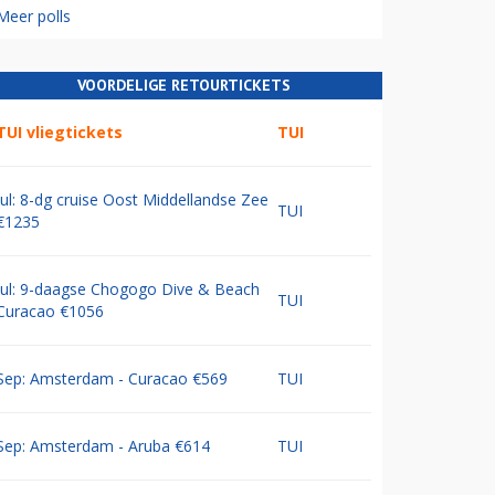
Meer polls
VOORDELIGE RETOURTICKETS
TUI vliegtickets
TUI
Jul: 8-dg cruise Oost Middellandse Zee
TUI
€1235
Jul: 9-daagse Chogogo Dive & Beach
TUI
Curacao €1056
Sep: Amsterdam - Curacao €569
TUI
Sep: Amsterdam - Aruba €614
TUI