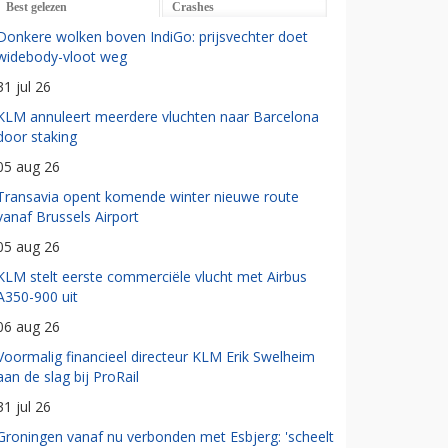
Best gelezen
Crashes
Donkere wolken boven IndiGo: prijsvechter doet
widebody-vloot weg
31 jul 26
KLM annuleert meerdere vluchten naar Barcelona
door staking
05 aug 26
Transavia opent komende winter nieuwe route
vanaf Brussels Airport
05 aug 26
KLM stelt eerste commerciële vlucht met Airbus
A350-900 uit
06 aug 26
Voormalig financieel directeur KLM Erik Swelheim
aan de slag bij ProRail
31 jul 26
Groningen vanaf nu verbonden met Esbjerg: 'scheelt