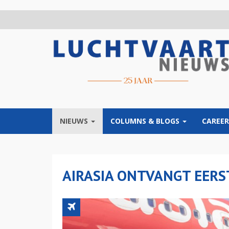
Overslaan
en
naar
de
inhoud
gaan
NIEUWS
COLUMNS & BLOGS
CAREER
AIRASIA ONTVANGT EERS