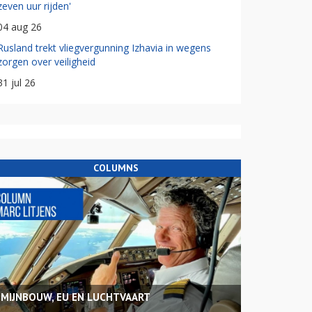
zeven uur rijden'
04 aug 26
Rusland trekt vliegvergunning Izhavia in wegens
zorgen over veiligheid
31 jul 26
COLUMNS
MIJNBOUW, EU EN LUCHTVAART