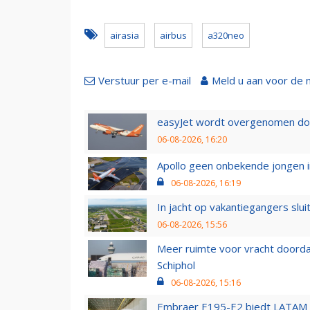
airasia
airbus
a320neo
Verstuur per e-mail
Meld u aan voor de 
easyJet wordt overgenomen door
06-08-2026, 16:20
Apollo geen onbekende jongen i
06-08-2026, 16:19
In jacht op vakantiegangers slui
06-08-2026, 15:56
Meer ruimte voor vracht doorda
Schiphol
06-08-2026, 15:16
Embraer E195-E2 biedt LATAM k