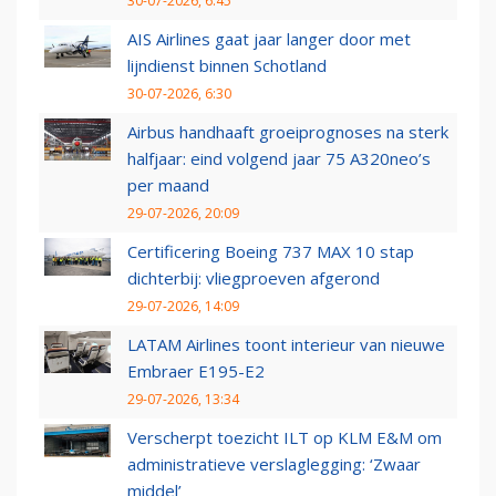
30-07-2026, 6:45
AIS Airlines gaat jaar langer door met
lijndienst binnen Schotland
30-07-2026, 6:30
Airbus handhaaft groeiprognoses na sterk
halfjaar: eind volgend jaar 75 A320neo’s
per maand
29-07-2026, 20:09
Certificering Boeing 737 MAX 10 stap
dichterbij: vliegproeven afgerond
29-07-2026, 14:09
LATAM Airlines toont interieur van nieuwe
Embraer E195-E2
29-07-2026, 13:34
Verscherpt toezicht ILT op KLM E&M om
administratieve verslaglegging: ‘Zwaar
middel’