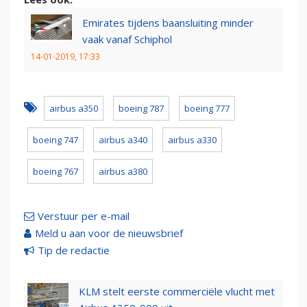
Emirates tijdens baansluiting minder
vaak vanaf Schiphol
14-01-2019, 17:33
airbus a350
boeing 787
boeing 777
boeing 747
airbus a340
airbus a330
boeing 767
airbus a380
Verstuur per e-mail
Meld u aan voor de nieuwsbrief
Tip de redactie
KLM stelt eerste commerciële vlucht met