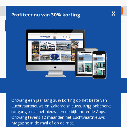
Overslaan
en
x
Digitaal Magazine
Registreer
Check in
naar
Profiteer nu van 30% korting
de
inhoud
gaan
Magazine
Podcasts
Vacatures
Toggl
naviga
Ontvang een jaar lang 30% korting op het beste van
Luchtvaartnieuws en Zakenreisnieuws. Krijg onbeperkt
toegang tot al het nieuws en de bijbehorende Apps.
AIRBUS A350 EN BOEING 787
Ontvang tevens 12 maanden het Luchtvaartnieuws
GROTE WINNAARS VAN 2019
Magazine in de mail of op de mat.