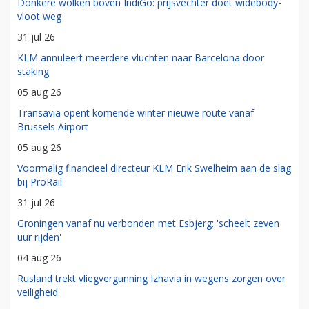
Donkere wolken boven IndiGo: prijsvechter doet widebody-
vloot weg
31 jul 26
KLM annuleert meerdere vluchten naar Barcelona door
staking
05 aug 26
Transavia opent komende winter nieuwe route vanaf
Brussels Airport
05 aug 26
Voormalig financieel directeur KLM Erik Swelheim aan de slag
bij ProRail
31 jul 26
Groningen vanaf nu verbonden met Esbjerg: 'scheelt zeven
uur rijden'
04 aug 26
Rusland trekt vliegvergunning Izhavia in wegens zorgen over
veiligheid