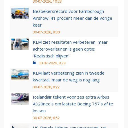
30-07-2026, 10:23
Bezoekersrecord voor Farnborough
Airshow: 41 procent meer dan de vorige
keer
30-07-2026, 9:30
KLM ziet resultaten verbeteren, maar
achteroverleunen is geen optie:
‘Realistisch blijven’
30-07-2026, 9:29
KLM laat verbetering zien in tweede
kwartaal, maar de weg is nog lang
30-07-2026, 8:22
Icelandair tekent voor zes extra Airbus
A320neo's om laatste Boeing 757's af te
lossen
30-07-2026, 6:52
US-Bangla Airlines aan vooravond van