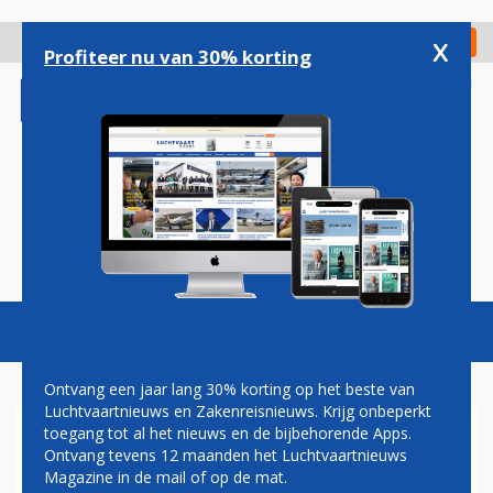
Overslaan
en
x
Digitaal Magazine
Registreer
Check in
naar
Profiteer nu van 30% korting
de
inhoud
gaan
Magazine
Podcasts
Vacatures
Toggl
naviga
Ontvang een jaar lang 30% korting op het beste van
Luchtvaartnieuws en Zakenreisnieuws. Krijg onbeperkt
toegang tot al het nieuws en de bijbehorende Apps.
AMERICAN AIRLINES BIEDT
Ontvang tevens 12 maanden het Luchtvaartnieuws
MEER LOON
Magazine in de mail of op de mat.