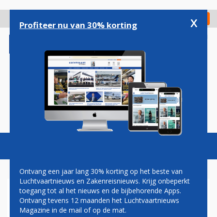
Overslaan
en
x
Digitaal Magazine
Registreer
Check in
naar
Profiteer nu van 30% korting
de
inhoud
gaan
Magazine
Podcasts
Vacatures
Toggl
naviga
Ontvang een jaar lang 30% korting op het beste van
Luchtvaartnieuws en Zakenreisnieuws. Krijg onbeperkt
toegang tot al het nieuws en de bijbehorende Apps.
AMERICAN AIRLINES BRENGT
Ontvang tevens 12 maanden het Luchtvaartnieuws
GRATIS ETEN TERUG AAN
Magazine in de mail of op de mat.