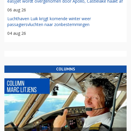
easyJet wordt overgenomen door Apollo, Castlelake haakt af
06 aug 26
Luchthaven Luik krijgt komende winter weer
passagiersvluchten naar zonbestemmingen
04 aug 26
COLUMNS