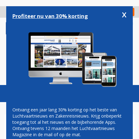
Overslaan
en
x
Digitaal Magazine
Registreer
Check in
naar
Profiteer nu van 30% korting
de
inhoud
gaan
Magazine
Podcasts
Vacatures
Toggl
naviga
Ontvang een jaar lang 30% korting op het beste van
Luchtvaartnieuws en Zakenreisnieuws. Krijg onbeperkt
toegang tot al het nieuws en de bijbehorende Apps.
AMERICAN AIRLINES
Ontvang tevens 12 maanden het Luchtvaartnieuws
ONTVANGT EERSTE BOEING
Magazine in de mail of op de mat.