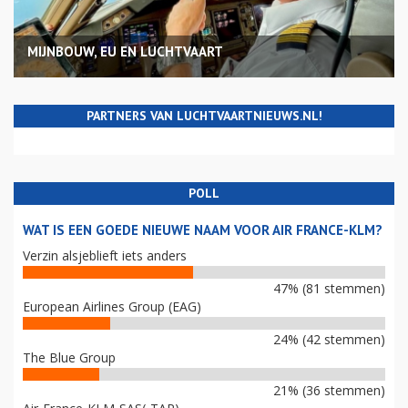
MIJNBOUW, EU EN LUCHTVAART
PARTNERS VAN LUCHTVAARTNIEUWS.NL!
POLL
WAT IS EEN GOEDE NIEUWE NAAM VOOR AIR FRANCE-KLM?
Verzin alsjeblieft iets anders
47% (81 stemmen)
European Airlines Group (EAG)
24% (42 stemmen)
The Blue Group
21% (36 stemmen)