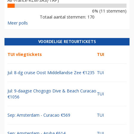
Air-France-KLM-SAS(-TAP)
6% (11 stemmen)
Totaal aantal stemmen: 170
Meer polls
VOORDELIGE RETOURTICKETS
TUI vliegtickets
TUI
Jul: 8-dg cruise Oost Middellandse Zee €1235
TUI
Jul: 9-daagse Chogogo Dive & Beach Curacao
TUI
€1056
Sep: Amsterdam - Curacao €569
TUI
Sep: Amsterdam - Aruba €614
TUI