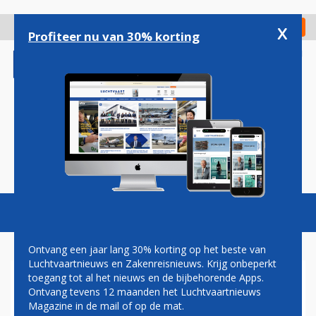
Overslaan
en
x
Digitaal Magazine
Registreer
Check in
naar
Profiteer nu van 30% korting
de
inhoud
gaan
Magazine
Podcasts
Vacatures
Toggl
naviga
Ontvang een jaar lang 30% korting op het beste van
Luchtvaartnieuws en Zakenreisnieuws. Krijg onbeperkt
toegang tot al het nieuws en de bijbehorende Apps.
AMERICAN AIRLINES WIL
Ontvang tevens 12 maanden het Luchtvaartnieuws
PASSAGIERS GAAN
Magazine in de mail of op de mat.