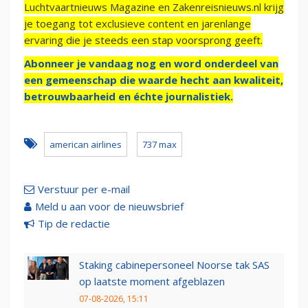
Luchtvaartnieuws Magazine en Zakenreisnieuws.nl krijg
je toegang tot exclusieve content en jarenlange
ervaring die je steeds een stap voorsprong geeft.
Abonneer je vandaag nog en word onderdeel van
een gemeenschap die waarde hecht aan kwaliteit,
betrouwbaarheid en échte journalistiek.
american airlines
737 max
Verstuur per e-mail
Meld u aan voor de nieuwsbrief
Tip de redactie
Staking cabinepersoneel Noorse tak SAS
op laatste moment afgeblazen
07-08-2026, 15:11