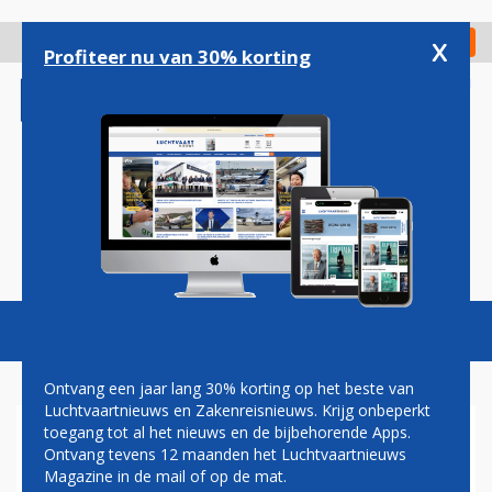
Overslaan
en
x
Digitaal Magazine
Registreer
Check in
naar
Profiteer nu van 30% korting
de
inhoud
gaan
Magazine
Podcasts
Vacatures
Toggl
naviga
Ontvang een jaar lang 30% korting op het beste van
Luchtvaartnieuws en Zakenreisnieuws. Krijg onbeperkt
toegang tot al het nieuws en de bijbehorende Apps.
AMERICAN BEVRIEST
Ontvang tevens 12 maanden het Luchtvaartnieuws
SALARISSEN MANAGEMENT
Magazine in de mail of op de mat.