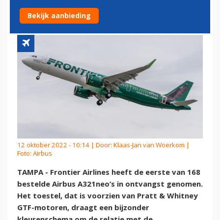
EERSTE AIRBUS A321NEO OP
Bekijk aanbieding
12 oktober 2022 - 10:14 | Door:
Klaas-Jan van Woerkom
|
Foto: Airbus
TAMPA - Frontier Airlines heeft de eerste van 168
bestelde Airbus A321neo’s in ontvangst genomen.
Het toestel, dat is voorzien van Pratt & Whitney
GTF-motoren, draagt een bijzonder
kleurenschema om de relatie met de