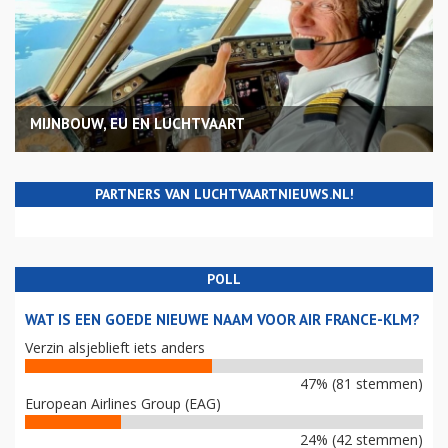
MIJNBOUW, EU EN LUCHTVAART
PARTNERS VAN LUCHTVAARTNIEUWS.NL!
POLL
WAT IS EEN GOEDE NIEUWE NAAM VOOR AIR FRANCE-KLM?
Verzin alsjeblieft iets anders
47% (81 stemmen)
European Airlines Group (EAG)
24% (42 stemmen)