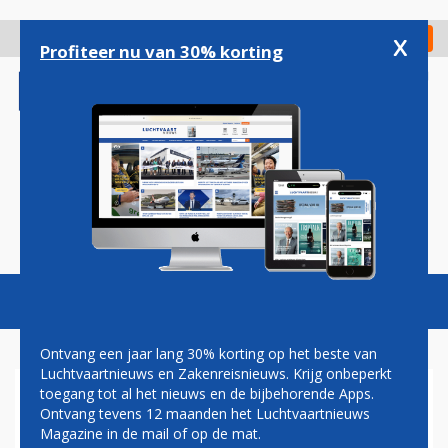
Overslaan
en
x
Digitaal Magazine
Registreer
Check in
naar
Profiteer nu van 30% korting
de
inhoud
gaan
Magazine
Podcasts
Vacatures
Toggl
naviga
Ontvang een jaar lang 30% korting op het beste van
Luchtvaartnieuws en Zakenreisnieuws. Krijg onbeperkt
toegang tot al het nieuws en de bijbehorende Apps.
AMERIKAANSE PRIJSVECHTER
Ontvang tevens 12 maanden het Luchtvaartnieuws
FRONTIER AIRLINES HAALT
Magazine in de mail of op de mat.