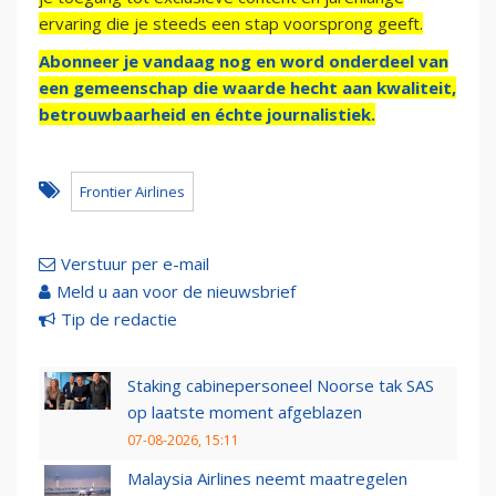
ervaring die je steeds een stap voorsprong geeft.
Abonneer je vandaag nog en word onderdeel van
een gemeenschap die waarde hecht aan kwaliteit,
betrouwbaarheid en échte journalistiek.
Frontier Airlines
Verstuur per e-mail
Meld u aan voor de nieuwsbrief
Tip de redactie
Staking cabinepersoneel Noorse tak SAS
op laatste moment afgeblazen
07-08-2026, 15:11
Malaysia Airlines neemt maatregelen