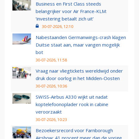
Business en First Class steeds
belangrijker voor Air France-KLM:
‘investering betaalt zich uit’
30-07-2026, 12:10
Nabestaanden Germanwings-crash klagen
Duitse staat aan, maar vangen mogelijk
bot
30-07-2026, 11:58
Vraag naar vliegtickets wereldwijd onder
druk door oorlog in het Midden-Oosten
30-07-2026, 10:36
SWISS-Airbus A330 wijkt uit nadat
koptelefoonoplader rook in cabine
veroorzaakt
30-07-2026, 10:23
Bezoekersrecord voor Farnborough
Airshow: 41 procent meer dan de vorige