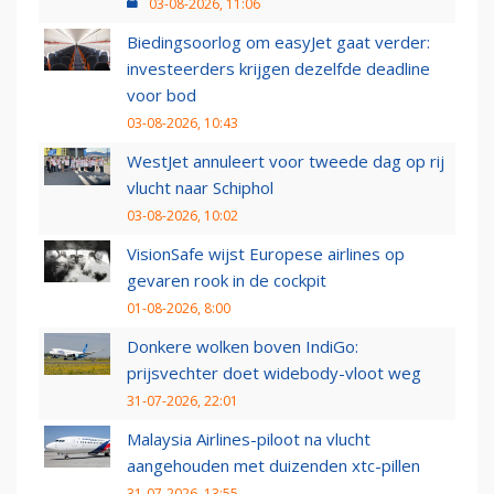
03-08-2026, 11:06
Biedingsoorlog om easyJet gaat verder:
investeerders krijgen dezelfde deadline
voor bod
03-08-2026, 10:43
WestJet annuleert voor tweede dag op rij
vlucht naar Schiphol
03-08-2026, 10:02
VisionSafe wijst Europese airlines op
gevaren rook in de cockpit
01-08-2026, 8:00
Donkere wolken boven IndiGo:
prijsvechter doet widebody-vloot weg
31-07-2026, 22:01
Malaysia Airlines-piloot na vlucht
aangehouden met duizenden xtc-pillen
31-07-2026, 13:55