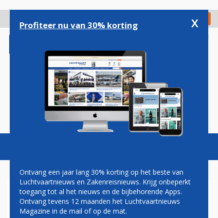
Overslaan
en
x
Digitaal Magazine
Registreer
Check in
naar
Profiteer nu van 30% korting
de
inhoud
gaan
Magazine
Podcasts
Vacatures
Toggl
naviga
Ontvang een jaar lang 30% korting op het beste van
Luchtvaartnieuws en Zakenreisnieuws. Krijg onbeperkt
toegang tot al het nieuws en de bijbehorende Apps.
AVIANCA BREIDT UIT MET
Ontvang tevens 12 maanden het Luchtvaartnieuws
VIJF NIEUWE
Magazine in de mail of op de mat.