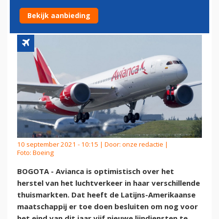
INTERNATIONALE ROUTES
Bekijk aanbieding
10 september 2021 - 10:15 | Door:
onze redactie
|
Foto: Boeing
BOGOTA - Avianca is optimistisch over het
herstel van het luchtverkeer in haar verschillende
thuismarkten. Dat heeft de Latijns-Amerikaanse
maatschappij er toe doen besluiten om nog voor
het eind van dit jaar vijf nieuwe lijndiensten te