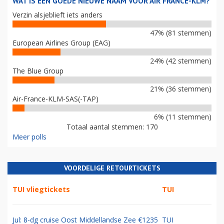
WAT IS EEN GOEDE NIEUWE NAAM VOOR AIR FRANCE-KLM?
Verzin alsjeblieft iets anders
47% (81 stemmen)
European Airlines Group (EAG)
24% (42 stemmen)
The Blue Group
21% (36 stemmen)
Air-France-KLM-SAS(-TAP)
6% (11 stemmen)
Totaal aantal stemmen: 170
Meer polls
VOORDELIGE RETOURTICKETS
TUI vliegtickets
TUI
Jul: 8-dg cruise Oost Middellandse Zee €1235
TUI