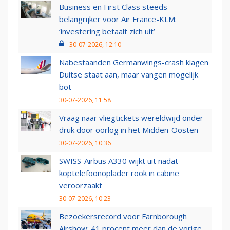
Business en First Class steeds
belangrijker voor Air France-KLM:
‘investering betaalt zich uit’
30-07-2026, 12:10
Nabestaanden Germanwings-crash klagen
Duitse staat aan, maar vangen mogelijk
bot
30-07-2026, 11:58
Vraag naar vliegtickets wereldwijd onder
druk door oorlog in het Midden-Oosten
30-07-2026, 10:36
SWISS-Airbus A330 wijkt uit nadat
koptelefoonoplader rook in cabine
veroorzaakt
30-07-2026, 10:23
Bezoekersrecord voor Farnborough
Airshow: 41 procent meer dan de vorige