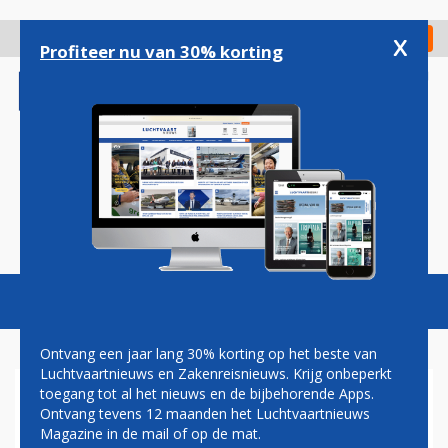
Overslaan
en
x
Digitaal Magazine
Registreer
Check in
naar
Profiteer nu van 30% korting
de
inhoud
gaan
Magazine
Podcasts
Vacatures
Toggl
naviga
Ontvang een jaar lang 30% korting op het beste van
Luchtvaartnieuws en Zakenreisnieuws. Krijg onbeperkt
toegang tot al het nieuws en de bijbehorende Apps.
AVIANCA NEEMT AIRBUS
Ontvang tevens 12 maanden het Luchtvaartnieuws
A320NEO'S OVER VAN
Magazine in de mail of op de mat.