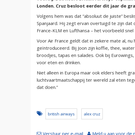
Londen. Cruz besloot eerder dit jaar de gr
Volgens hem was dat “absoluut de juiste” beslis
Spanjaard. Hij zegt ervan overtuigd te zijn d
France-KLM en Lufthansa – het voorbeeld snel z
Voor Air France geldt dat in zekere mate al, nu
geïntroduceerd. Bij Joon zijn koffie, thee, wat
broodjes, tapas en salades. Ook bij Eurowing
voor eten en drinken.
Niet alleen in Europa maar ook elders heeft grat
luchtvaartmaatschappij ter wereld zal eten teg
dat doen.”
british airways
alex cruz
Verstuur per e-mail
Meld u aan voor de 