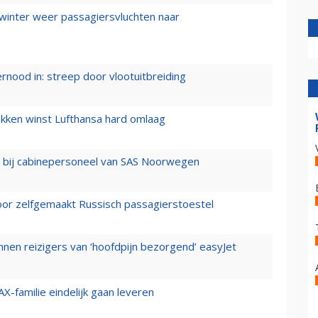
 winter weer passagiersvluchten naar
ernood in: streep door vlootuitbreiding
ukken winst Lufthansa hard omlaag
 bij cabinepersoneel van SAS Noorwegen
voor zelfgemaakt Russisch passagierstoestel
nen reizigers van ‘hoofdpijn bezorgend’ easyJet
X-familie eindelijk gaan leveren