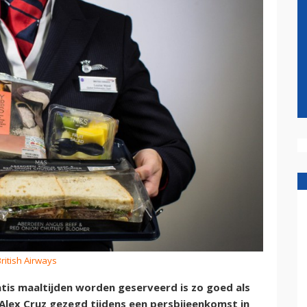
British Airways
atis maaltijden worden geserveerd is zo goed als
Alex Cruz gezegd tijdens een persbijeenkomst in