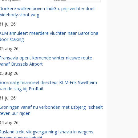
Donkere wolken boven IndiGo: prijsvechter doet
widebody-vloot weg
31 jul 26
KLM annuleert meerdere vluchten naar Barcelona
door staking
05 aug 26
Transavia opent komende winter nieuwe route
vanaf Brussels Airport
05 aug 26
Voormalig financieel directeur KLM Erik Swelheim
aan de slag bij ProRail
31 jul 26
Groningen vanaf nu verbonden met Esbjerg: 'scheelt
zeven uur rijden'
04 aug 26
Rusland trekt vliegvergunning Izhavia in wegens
zorgen over veiligheid