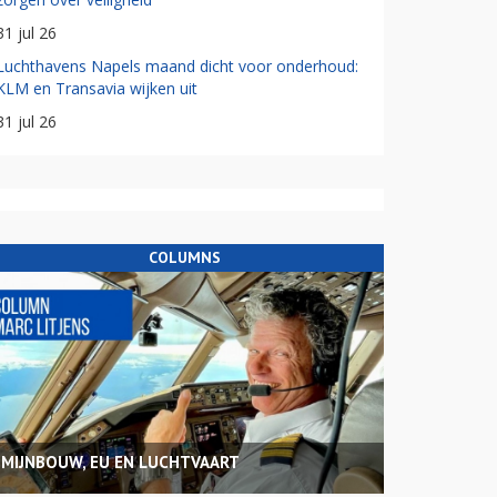
31 jul 26
Luchthavens Napels maand dicht voor onderhoud:
KLM en Transavia wijken uit
31 jul 26
COLUMNS
MIJNBOUW, EU EN LUCHTVAART