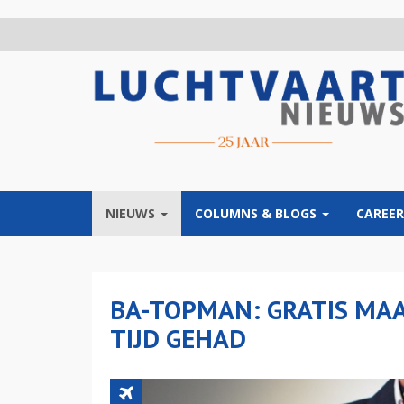
Overslaan
en
naar
de
inhoud
gaan
NIEUWS
COLUMNS & BLOGS
CAREER
BA-TOPMAN: GRATIS MA
TIJD GEHAD