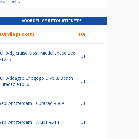
Meer polls
VOORDELIGE RETOURTICKETS
TUI vliegtickets
TUI
Jul: 8-dg cruise Oost Middellandse Zee
TUI
€1235
Jul: 9-daagse Chogogo Dive & Beach
TUI
Curacao €1056
Sep: Amsterdam - Curacao €569
TUI
Sep: Amsterdam - Aruba €614
TUI