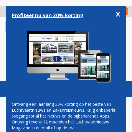
Overslaan
en
x
Digitaal Magazine
Registreer
Check in
naar
Profiteer nu van 30% korting
de
inhoud
gaan
Magazine
Podcasts
Vacatures
Toggl
naviga
Ontvang een jaar lang 30% korting op het beste van
Luchtvaartnieuws en Zakenreisnieuws. Krijg onbeperkt
toegang tot al het nieuws en de bijbehorende Apps.
ALEX CRUZ
Ontvang tevens 12 maanden het Luchtvaartnieuws
Magazine in de mail of op de mat.