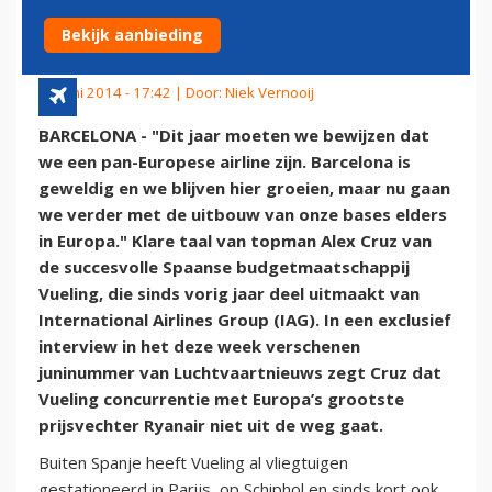
EUROPESE AIRLINE ZIJN'
Bekijk aanbieding
20 juni 2014 - 17:42 | Door:
Niek Vernooij
BARCELONA - "Dit jaar moeten we bewijzen dat
we een pan-Europese airline zijn. Barcelona is
geweldig en we blijven hier groeien, maar nu gaan
we verder met de uitbouw van onze bases elders
in Europa." Klare taal van topman Alex Cruz van
de succesvolle Spaanse budgetmaatschappij
Vueling, die sinds vorig jaar deel uitmaakt van
International Airlines Group (IAG). In een exclusief
interview in het deze week verschenen
juninummer van Luchtvaartnieuws zegt Cruz dat
Vueling concurrentie met Europa’s grootste
prijsvechter Ryanair niet uit de weg gaat.
Buiten Spanje heeft Vueling al vliegtuigen
gestationeerd in Parijs, op Schiphol en sinds kort ook