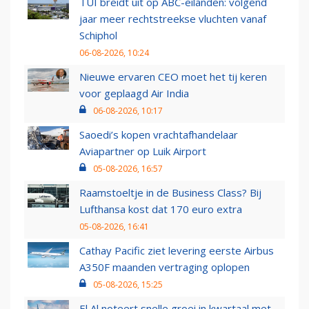
TUI breidt uit op ABC-eilanden: volgend
jaar meer rechtstreekse vluchten vanaf
Schiphol
06-08-2026, 10:24
Nieuwe ervaren CEO moet het tij keren
voor geplaagd Air India
06-08-2026, 10:17
Saoedi’s kopen vrachtafhandelaar
Aviapartner op Luik Airport
05-08-2026, 16:57
Raamstoeltje in de Business Class? Bij
Lufthansa kost dat 170 euro extra
05-08-2026, 16:41
Cathay Pacific ziet levering eerste Airbus
A350F maanden vertraging oplopen
05-08-2026, 15:25
El Al noteert snelle groei in kwartaal met