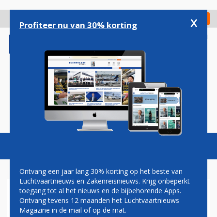
Overslaan
en
x
Digitaal Magazine
Registreer
Check in
naar
Profiteer nu van 30% korting
de
inhoud
gaan
Magazine
Podcasts
Vacatures
Toggl
naviga
Ontvang een jaar lang 30% korting op het beste van
Luchtvaartnieuws en Zakenreisnieuws. Krijg onbeperkt
toegang tot al het nieuws en de bijbehorende Apps.
VUELING-TOPMAN:
Ontvang tevens 12 maanden het Luchtvaartnieuws
'BEWIJZEN DAT WE EEN PAN-
Magazine in de mail of op de mat.