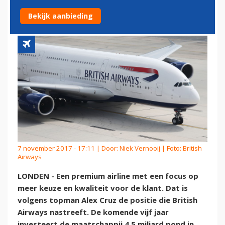
KWALITEIT
Bekijk aanbieding
7 november 2017 - 17:11 | Door:
Niek Vernooij
| Foto: British
Airways
LONDEN - Een premium airline met een focus op
meer keuze en kwaliteit voor de klant. Dat is
volgens topman Alex Cruz de positie die British
Airways nastreeft. De komende vijf jaar
investeert de maatschappij 4,5 miljard pond in