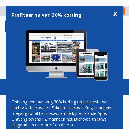
Overslaan
en
x
Digitaal Magazine
Registreer
Check in
naar
Profiteer nu van 30% korting
de
inhoud
gaan
Magazine
Podcasts
Vacatures
Toggl
naviga
Ontvang een jaar lang 30% korting op het beste van
Luchtvaartnieuws en Zakenreisnieuws. Krijg onbeperkt
toegang tot al het nieuws en de bijbehorende Apps.
BRITISH AIRWAYS
Ontvang tevens 12 maanden het Luchtvaartnieuws
INVESTEERT 4,5 MILJARD IN
Magazine in de mail of op de mat.