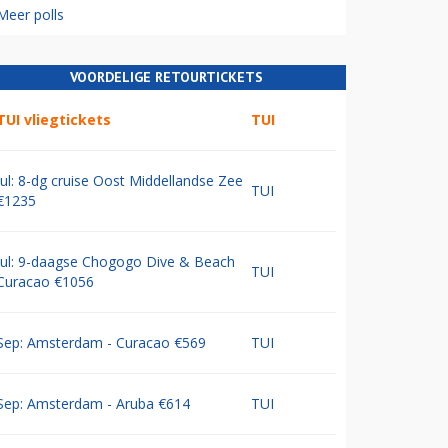
Meer polls
VOORDELIGE RETOURTICKETS
TUI vliegtickets
TUI
Jul: 8-dg cruise Oost Middellandse Zee
TUI
€1235
Jul: 9-daagse Chogogo Dive & Beach
TUI
Curacao €1056
Sep: Amsterdam - Curacao €569
TUI
Sep: Amsterdam - Aruba €614
TUI