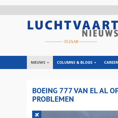
Overslaan
en
naar
de
inhoud
gaan
NIEUWS
COLUMNS & BLOGS
CAREER
BOEING 777 VAN EL AL O
PROBLEMEN