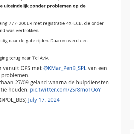
e uiteindelijk zonder problemen op de
oeing 777-200ER met registratie 4X-ECB, die onder
and was vertrokken.
ndig naar de gate rijden. Daarom werd een
ng terug naar Tel Aviv.
n vanuit OPS met
@KMar_PenB_SPL
van een
 problemen.
rtbaan 27/09 geland waarna de hulpdiensten
ectie houden.
pic.twitter.com/2Sr8mo1OoY
 (@POL_BBS)
July 17, 2024