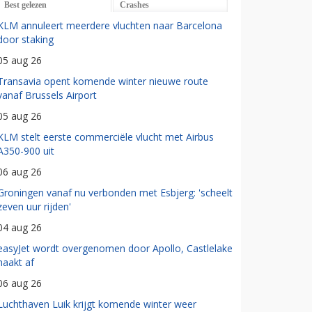
Best gelezen
Crashes
KLM annuleert meerdere vluchten naar Barcelona
door staking
05 aug 26
Transavia opent komende winter nieuwe route
vanaf Brussels Airport
05 aug 26
KLM stelt eerste commerciële vlucht met Airbus
A350-900 uit
06 aug 26
Groningen vanaf nu verbonden met Esbjerg: 'scheelt
zeven uur rijden'
04 aug 26
easyJet wordt overgenomen door Apollo, Castlelake
haakt af
06 aug 26
Luchthaven Luik krijgt komende winter weer