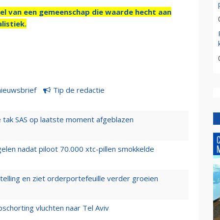
el van een gemeenschap die waarde hecht aan
listiek.
nieuwsbrief
Tip de redactie
 tak SAS op laatste moment afgeblazen
elen nadat piloot 70.000 xtc-pillen smokkelde
elling en ziet orderportefeuille verder groeien
chorting vluchten naar Tel Aviv