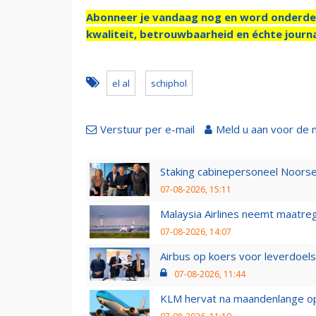
Abonneer je vandaag nog en word onderde
kwaliteit, betrouwbaarheid en échte journa
el al
schiphol
Verstuur per e-mail
Meld u aan voor de 
Staking cabinepersoneel Noorse
07-08-2026, 15:11
Malaysia Airlines neemt maatreg
07-08-2026, 14:07
Airbus op koers voor leverdoelst
07-08-2026, 11:44
KLM hervat na maandenlange ops