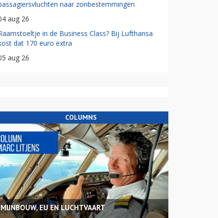
passagiersvluchten naar zonbestemmingen
04 aug 26
Raamstoeltje in de Business Class? Bij Lufthansa
kost dat 170 euro extra
05 aug 26
COLUMNS
MIJNBOUW, EU EN LUCHTVAART