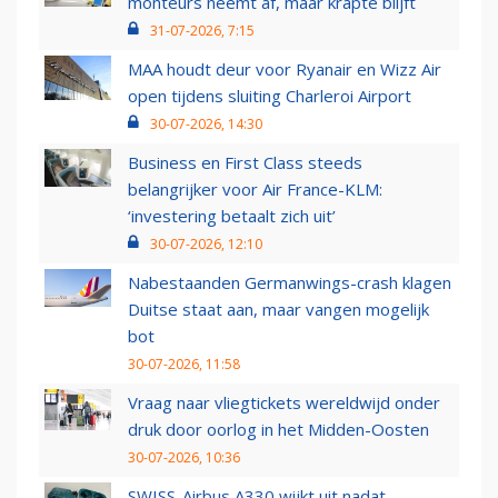
monteurs neemt af, maar krapte blijft
31-07-2026, 7:15
MAA houdt deur voor Ryanair en Wizz Air
open tijdens sluiting Charleroi Airport
30-07-2026, 14:30
Business en First Class steeds
belangrijker voor Air France-KLM:
‘investering betaalt zich uit’
30-07-2026, 12:10
Nabestaanden Germanwings-crash klagen
Duitse staat aan, maar vangen mogelijk
bot
30-07-2026, 11:58
Vraag naar vliegtickets wereldwijd onder
druk door oorlog in het Midden-Oosten
30-07-2026, 10:36
SWISS-Airbus A330 wijkt uit nadat