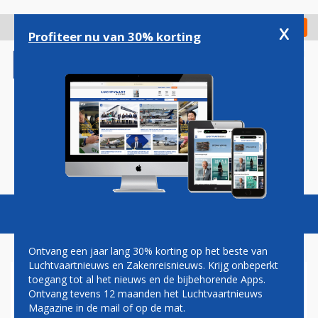
Overslaan
en
x
Digitaal Magazine
Registreer
Check in
naar
Profiteer nu van 30% korting
de
inhoud
gaan
Magazine
Podcasts
Vacatures
Toggl
naviga
Ontvang een jaar lang 30% korting op het beste van
Luchtvaartnieuws en Zakenreisnieuws. Krijg onbeperkt
toegang tot al het nieuws en de bijbehorende Apps.
BOEING LEVERT KOREAN AIR
Ontvang tevens 12 maanden het Luchtvaartnieuws
DE EERSTE 747-400ER
Magazine in de mail of op de mat.