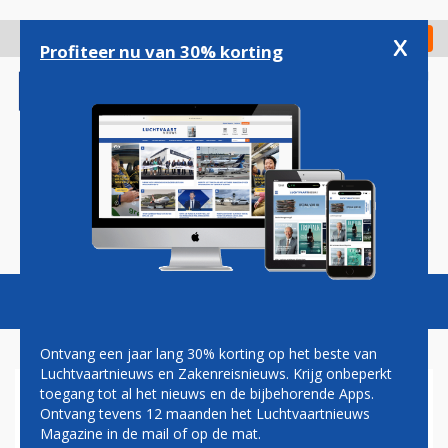
Overslaan
en
x
Digitaal Magazine
Registreer
Check in
naar
Profiteer nu van 30% korting
de
inhoud
gaan
Magazine
Podcasts
Vacatures
Toggl
naviga
Ontvang een jaar lang 30% korting op het beste van
Luchtvaartnieuws en Zakenreisnieuws. Krijg onbeperkt
toegang tot al het nieuws en de bijbehorende Apps.
BOEING PRESENTEERT
Ontvang tevens 12 maanden het Luchtvaartnieuws
MODULAIRE CABINES VOOR
Magazine in de mail of op de mat.