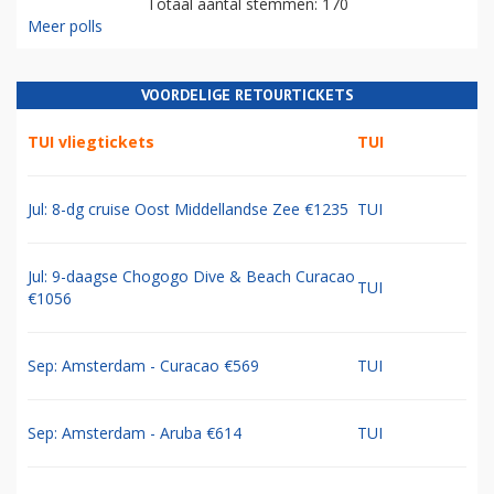
Totaal aantal stemmen: 170
Meer polls
VOORDELIGE RETOURTICKETS
TUI vliegtickets
TUI
Jul: 8-dg cruise Oost Middellandse Zee €1235
TUI
Jul: 9-daagse Chogogo Dive & Beach Curacao
TUI
€1056
Sep: Amsterdam - Curacao €569
TUI
Sep: Amsterdam - Aruba €614
TUI