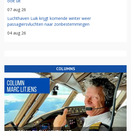
ooit uit
07 aug 26
Luchthaven Luik krijgt komende winter weer
passagiersvluchten naar zonbestemmingen
04 aug 26
COLUMNS