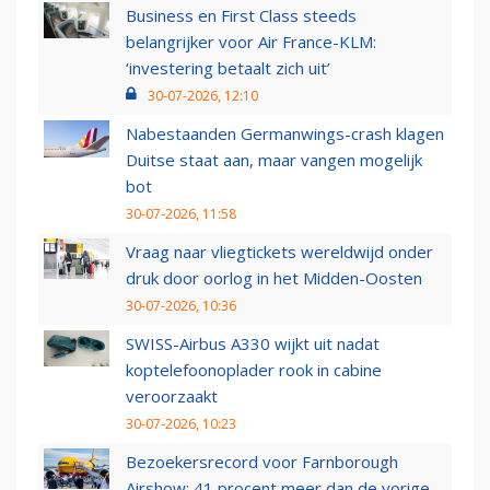
Business en First Class steeds
belangrijker voor Air France-KLM:
‘investering betaalt zich uit’
30-07-2026, 12:10
Nabestaanden Germanwings-crash klagen
Duitse staat aan, maar vangen mogelijk
bot
30-07-2026, 11:58
Vraag naar vliegtickets wereldwijd onder
druk door oorlog in het Midden-Oosten
30-07-2026, 10:36
SWISS-Airbus A330 wijkt uit nadat
koptelefoonoplader rook in cabine
veroorzaakt
30-07-2026, 10:23
Bezoekersrecord voor Farnborough
Airshow: 41 procent meer dan de vorige