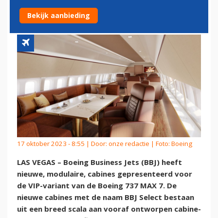
VIP-VERSIE 737 MAX 7
Bekijk aanbieding
17 oktober 2023 - 8:55 | Door:
onze redactie
| Foto: Boeing
LAS VEGAS – Boeing Business Jets (BBJ) heeft
nieuwe, modulaire, cabines gepresenteerd voor
de VIP-variant van de Boeing 737 MAX 7. De
nieuwe cabines met de naam BBJ Select bestaan
uit een breed scala aan vooraf ontworpen cabine-