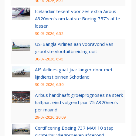
30-07-2026, 8:22
Icelandair tekent voor zes extra Airbus
A320neo's om laatste Boeing 757's af te
lossen
30-07-2026, 6:52
US-Bangla Airlines aan vooravond van
grootste vlootuitbreiding ooit
30-07-2026, 6:45
AIS Airlines gaat jaar langer door met
lijndienst binnen Schotland
30-07-2026, 6:30
Airbus handhaaft groeiprognoses na sterk
halfjaar: eind volgend jaar 75 A320neo’s
per maand
29-07-2026, 20:09
Certificering Boeing 737 MAX 10 stap
dichterbij: vliegproeven afgerond