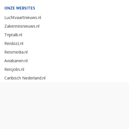
ONZE WEBSITES
Luchtvaartnieuws.nl
Zakenreisnieuws.nl
Triptalk.nl
Reisbizz.nl
Reismedia.nl
Aviabanen.nl
Reisjobs.nl
Caribisch Nederland.nl
Careerexperience.nl
Zakenreisawards.nl