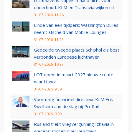
Luchthavens Napels maand dicht voor
onderhoud: KLM en Transavia wijken uit
31-07-2026, 11:28
Einde van een tijdperk: Washington Dulles
neemt afscheid van Mobile Lounges
31-07-2026, 11:25
Gedeelde tweede plaats Schiphol als best
verbonden Europese luchthaven
31-07-2026, 10:37
LOT opent in maart 2027 nieuwe route
naar Hanoi
31-07-2026, 9:59
Voormalig financieel directeur KLM Erik
Swelheim aan de slag bij ProRail
31-07-2026, 9:09
Rusland trekt vliegvergunning Izhavia in
wegens zorgen over veiligheid