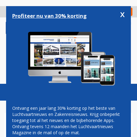
Overslaan
en
x
Digitaal Magazine
Registreer
Check in
naar
Profiteer nu van 30% korting
de
inhoud
gaan
Magazine
Podcasts
Vacatures
Toggl
naviga
Ontvang een jaar lang 30% korting op het beste van
Luchtvaartnieuws en Zakenreisnieuws. Krijg onbeperkt
toegang tot al het nieuws en de bijbehorende Apps.
BOMBARDIER CSERIES OOK
Ontvang tevens 12 maanden het Luchtvaartnieuws
VASTE GAST OP BRUSSEL
Magazine in de mail of op de mat.