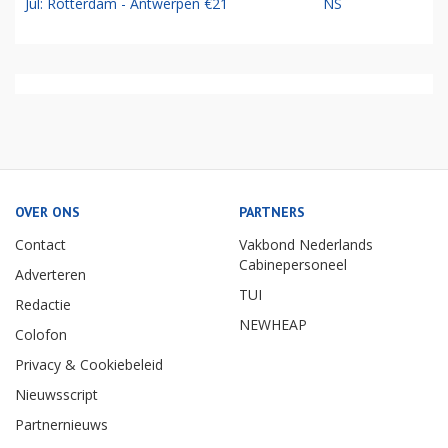
Jul: Rotterdam - Antwerpen €21
NS
OVER ONS
PARTNERS
Contact
Vakbond Nederlands
Cabinepersoneel
Adverteren
TUI
Redactie
NEWHEAP
Colofon
Privacy & Cookiebeleid
Nieuwsscript
Partnernieuws