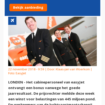
NA GOEDE CIJFERS
Bekijk aanbieding
22 november 2018 - 9:59 | Door:
Klaas-Jan van Woerkom
|
Foto: EasyJet
LONDEN - Het cabinepersoneel van easyJet
ontvangt een bonus vanwege het goede
jaarresultaat. De prijsvechter meldde deze week
een winst voor belastingen van 445 miljoen pond.
De werknemers van de luchtvaartmaatschappij