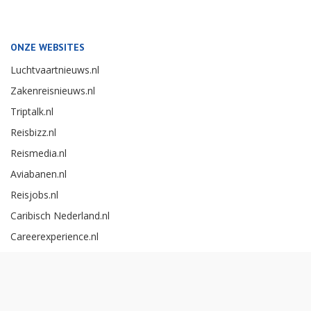
ONZE WEBSITES
Luchtvaartnieuws.nl
Zakenreisnieuws.nl
Triptalk.nl
Reisbizz.nl
Reismedia.nl
Aviabanen.nl
Reisjobs.nl
Caribisch Nederland.nl
Careerexperience.nl
Zakenreisawards.nl