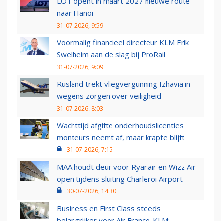
LOT opent in maart 2027 nieuwe route
naar Hanoi
31-07-2026, 9:59
Voormalig financieel directeur KLM Erik
Swelheim aan de slag bij ProRail
31-07-2026, 9:09
Rusland trekt vliegvergunning Izhavia in
wegens zorgen over veiligheid
31-07-2026, 8:03
Wachttijd afgifte onderhoudslicenties
monteurs neemt af, maar krapte blijft
31-07-2026, 7:15
MAA houdt deur voor Ryanair en Wizz Air
open tijdens sluiting Charleroi Airport
30-07-2026, 14:30
Business en First Class steeds
belangrijker voor Air France-KLM: