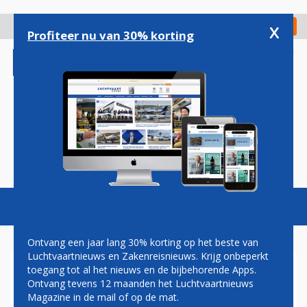
Overslaan
en
x
Digitaal Magazine
Registreer
Check in
naar
Profiteer nu van 30% korting
de
inhoud
gaan
Magazine
Podcasts
Vacatures
Toggl
naviga
Ontvang een jaar lang 30% korting op het beste van
Luchtvaartnieuws en Zakenreisnieuws. Krijg onbeperkt
toegang tot al het nieuws en de bijbehorende Apps.
BONUS VOOR
Ontvang tevens 12 maanden het Luchtvaartnieuws
CABINEPERSONEEL EASYJET
Magazine in de mail of op de mat.