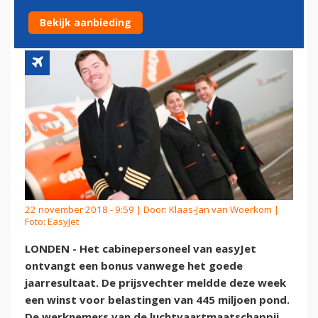
NA GOEDE CIJFERS
Bekijk aanbieding
22 november 2018 - 9:59 | Door:
Klaas-Jan van Woerkom
|
Foto: EasyJet
LONDEN - Het cabinepersoneel van easyJet
ontvangt een bonus vanwege het goede
jaarresultaat. De prijsvechter meldde deze week
een winst voor belastingen van 445 miljoen pond.
De werknemers van de luchtvaartmaatschappij