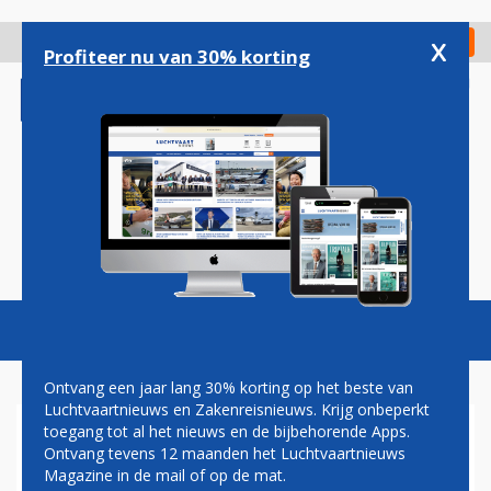
Overslaan
en
x
Digitaal Magazine
Registreer
Check in
naar
Profiteer nu van 30% korting
de
inhoud
gaan
Magazine
Podcasts
Vacatures
Toggl
naviga
Ontvang een jaar lang 30% korting op het beste van
Luchtvaartnieuws en Zakenreisnieuws. Krijg onbeperkt
toegang tot al het nieuws en de bijbehorende Apps.
BONUS VOOR
Ontvang tevens 12 maanden het Luchtvaartnieuws
CABINEPERSONEEL EASYJET
Magazine in de mail of op de mat.