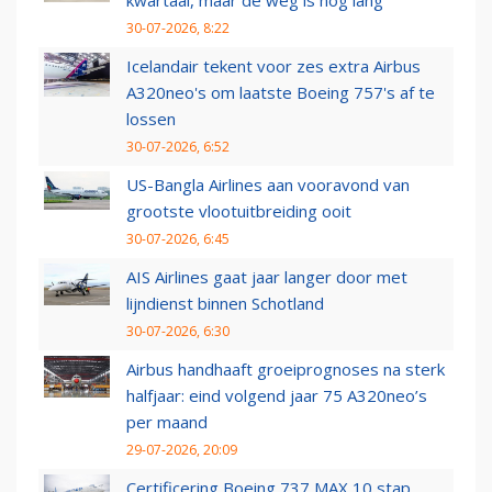
kwartaal, maar de weg is nog lang
30-07-2026, 8:22
Icelandair tekent voor zes extra Airbus
A320neo's om laatste Boeing 757's af te
lossen
30-07-2026, 6:52
US-Bangla Airlines aan vooravond van
grootste vlootuitbreiding ooit
30-07-2026, 6:45
AIS Airlines gaat jaar langer door met
lijndienst binnen Schotland
30-07-2026, 6:30
Airbus handhaaft groeiprognoses na sterk
halfjaar: eind volgend jaar 75 A320neo’s
per maand
29-07-2026, 20:09
Certificering Boeing 737 MAX 10 stap