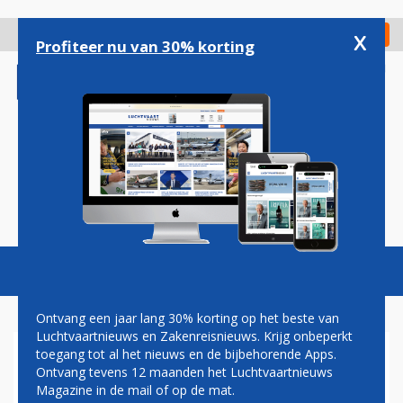
Overslaan
en
x
Digitaal Magazine
Registreer
Check in
naar
Profiteer nu van 30% korting
de
inhoud
gaan
Magazine
Podcasts
Vacatures
Toggl
naviga
Ontvang een jaar lang 30% korting op het beste van
Luchtvaartnieuws en Zakenreisnieuws. Krijg onbeperkt
toegang tot al het nieuws en de bijbehorende Apps.
BRITISH AIRWAYS BREIDT UIT
Ontvang tevens 12 maanden het Luchtvaartnieuws
OP DE LANGE AFSTAND:
Magazine in de mail of op de mat.