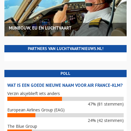
MIJNBOUW, EU EN LUCHTVAART
PARTNERS VAN LUCHTVAARTNIEUWS.NL!
POLL
WAT IS EEN GOEDE NIEUWE NAAM VOOR AIR FRANCE-KLM?
Verzin alsjeblieft iets anders
47% (81 stemmen)
European Airlines Group (EAG)
24% (42 stemmen)
The Blue Group