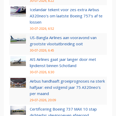
30-07-2026, 8:22
Icelandair tekent voor zes extra Airbus
A320neo's om laatste Boeing 757's af te
lossen
30-07-2026, 6:52
US-Bangla Airlines aan vooravond van
grootste vlootuitbreiding ooit
30-07-2026, 6:45
AIS Airlines gaat jaar langer door met
lijndienst binnen Schotland
30-07-2026, 6:30
Airbus handhaaft groeiprognoses na sterk
halfjaar: eind volgend jaar 75 A320neo’s
per maand
29-07-2026, 20:09
Certificering Boeing 737 MAX 10 stap
dichterbij: vliegproeven afgerond