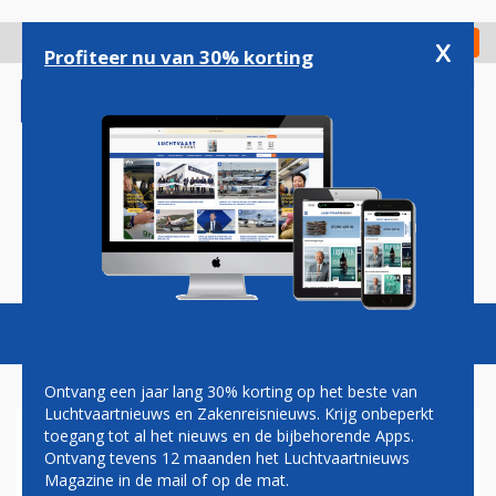
Overslaan
en
x
Digitaal Magazine
Registreer
Check in
naar
Profiteer nu van 30% korting
de
inhoud
gaan
Magazine
Podcasts
Vacatures
Toggl
naviga
Ontvang een jaar lang 30% korting op het beste van
Luchtvaartnieuws en Zakenreisnieuws. Krijg onbeperkt
toegang tot al het nieuws en de bijbehorende Apps.
BRITISH AIRWAYS EN QATAR
Ontvang tevens 12 maanden het Luchtvaartnieuws
AIRWAYS STARTEN INNIGE
Magazine in de mail of op de mat.