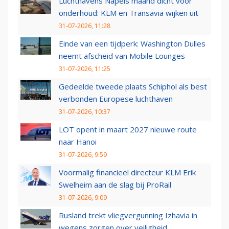
Luchthavens Napels maand dicht voor
onderhoud: KLM en Transavia wijken uit
31-07-2026, 11:28
Einde van een tijdperk: Washington Dulles
neemt afscheid van Mobile Lounges
31-07-2026, 11:25
Gedeelde tweede plaats Schiphol als best
verbonden Europese luchthaven
31-07-2026, 10:37
LOT opent in maart 2027 nieuwe route
naar Hanoi
31-07-2026, 9:59
Voormalig financieel directeur KLM Erik
Swelheim aan de slag bij ProRail
31-07-2026, 9:09
Rusland trekt vliegvergunning Izhavia in
wegens zorgen over veiligheid