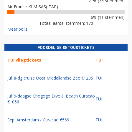
21% (36 stemmen)
Air-France-KLM-SAS(-TAP)
6% (11 stemmen)
Totaal aantal stemmen: 170
Meer polls
VOORDELIGE RETOURTICKETS
TUI vliegtickets
TUI
Jul: 8-dg cruise Oost Middellandse Zee €1235
TUI
Jul: 9-daagse Chogogo Dive & Beach Curacao
TUI
€1056
Sep: Amsterdam - Curacao €569
TUI