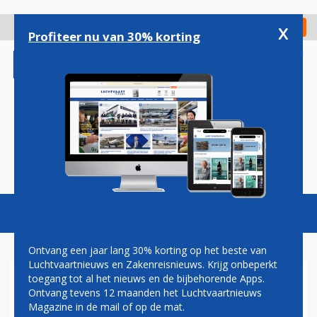
Overslaan
en
x
Digitaal Magazine
Registreer
Check in
naar
Profiteer nu van 30% korting
de
inhoud
gaan
Magazine
Podcasts
Vacatures
Toggl
naviga
Ontvang een jaar lang 30% korting op het beste van
Luchtvaartnieuws en Zakenreisnieuws. Krijg onbeperkt
toegang tot al het nieuws en de bijbehorende Apps.
BRITISH AIRWAYS LEENT NOG
Ontvang tevens 12 maanden het Luchtvaartnieuws
EENS RUIM EEN MILJARD
Magazine in de mail of op de mat.