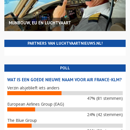
MIJNBOUW, EU EN LUCHTVAART
PARTNERS VAN LUCHTVAARTNIEUWS.NL!
POLL
WAT IS EEN GOEDE NIEUWE NAAM VOOR AIR FRANCE-KLM?
Verzin alsjeblieft iets anders
47% (81 stemmen)
European Airlines Group (EAG)
24% (42 stemmen)
The Blue Group