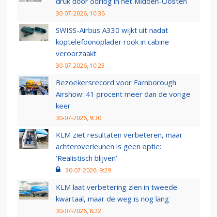
druk door oorlog in het Midden-Oosten
30-07-2026, 10:36
SWISS-Airbus A330 wijkt uit nadat
koptelefoonoplader rook in cabine
veroorzaakt
30-07-2026, 10:23
Bezoekersrecord voor Farnborough
Airshow: 41 procent meer dan de vorige
keer
30-07-2026, 9:30
KLM ziet resultaten verbeteren, maar
achteroverleunen is geen optie:
‘Realistisch blijven’
30-07-2026, 9:29
KLM laat verbetering zien in tweede
kwartaal, maar de weg is nog lang
30-07-2026, 8:22