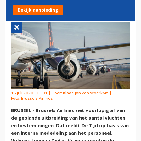
VOORLOPIG NIET UIT
Bekijk aanbieding
15 juli 2020 - 13:01 | Door:
Klaas-Jan van Woerkom
|
Foto: Brussels Airlines
BRUSSEL - Brussels Airlines ziet voorlopig af van
de geplande uitbreiding van het aantal vluchten
en bestemmingen. Dat meldt De Tijd op basis van
een interne mededeling aan het personeel.
Volgens topman Dieter Vranckx moeten de