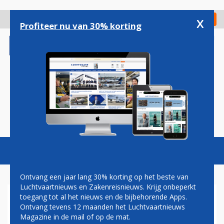
Overslaan
en
x
Digitaal Magazine
Registreer
Check in
naar
Profiteer nu van 30% korting
de
inhoud
gaan
Magazine
Podcasts
Vacatures
Toggl
naviga
Ontvang een jaar lang 30% korting op het beste van
Luchtvaartnieuws en Zakenreisnieuws. Krijg onbeperkt
toegang tot al het nieuws en de bijbehorende Apps.
BRUSSELS AIRLINES BREIDT
Ontvang tevens 12 maanden het Luchtvaartnieuws
AANTAL VLUCHTEN
Magazine in de mail of op de mat.