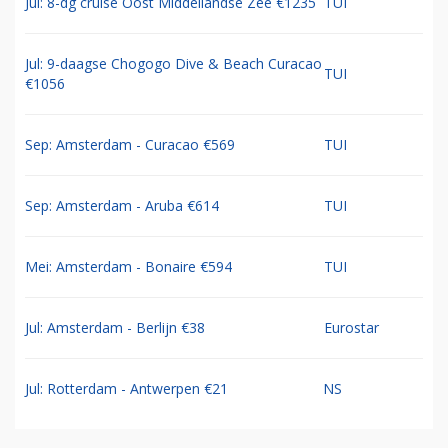
Jul: 8-dg cruise Oost Middellandse Zee €1235
TUI
Jul: 9-daagse Chogogo Dive & Beach Curacao
TUI
€1056
Sep: Amsterdam - Curacao €569
TUI
Sep: Amsterdam - Aruba €614
TUI
Mei: Amsterdam - Bonaire €594
TUI
Jul: Amsterdam - Berlijn €38
Eurostar
Jul: Rotterdam - Antwerpen €21
NS