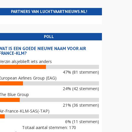
PARTNERS VAN LUCHTVAARTNIEUWS.NL!
POLL
WAT IS EEN GOEDE NIEUWE NAAM VOOR AIR
FRANCE-KLM?
Verzin alsjeblieft iets anders
47% (81 stemmen)
European Airlines Group (EAG)
24% (42 stemmen)
The Blue Group
21% (36 stemmen)
Air-France-KLM-SAS(-TAP)
6% (11 stemmen)
Totaal aantal stemmen: 170