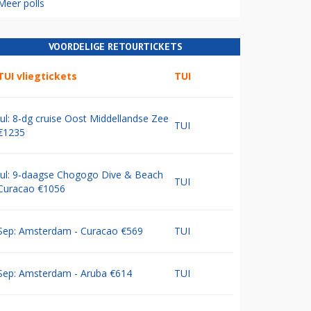
Meer polls
VOORDELIGE RETOURTICKETS
TUI vliegtickets
TUI
Jul: 8-dg cruise Oost Middellandse Zee
TUI
€1235
Jul: 9-daagse Chogogo Dive & Beach
TUI
Curacao €1056
Sep: Amsterdam - Curacao €569
TUI
Sep: Amsterdam - Aruba €614
TUI