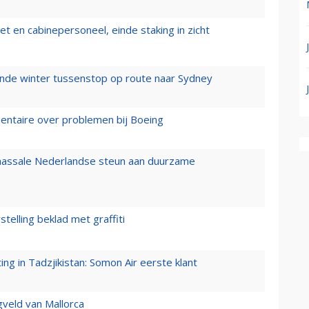
t en cabinepersoneel, einde staking in zicht
mende winter tussenstop op route naar Sydney
mentaire over problemen bij Boeing
 massale Nederlandse steun aan duurzame
stelling beklad met graffiti
g in Tadzjikistan: Somon Air eerste klant
gveld van Mallorca