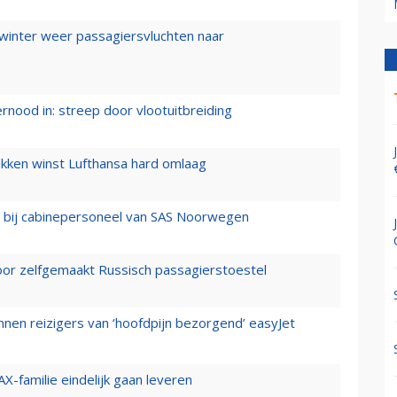
 winter weer passagiersvluchten naar
ernood in: streep door vlootuitbreiding
ukken winst Lufthansa hard omlaag
 bij cabinepersoneel van SAS Noorwegen
voor zelfgemaakt Russisch passagierstoestel
nen reizigers van ‘hoofdpijn bezorgend’ easyJet
X-familie eindelijk gaan leveren