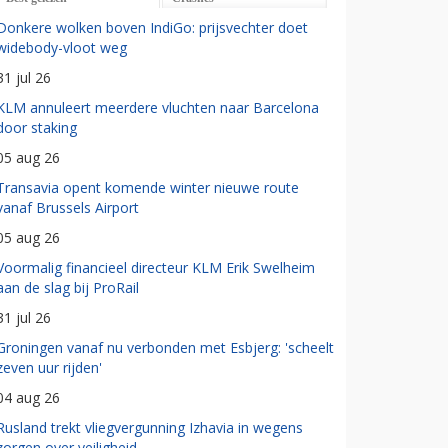
Donkere wolken boven IndiGo: prijsvechter doet
widebody-vloot weg
31 jul 26
KLM annuleert meerdere vluchten naar Barcelona
door staking
05 aug 26
Transavia opent komende winter nieuwe route
vanaf Brussels Airport
05 aug 26
Voormalig financieel directeur KLM Erik Swelheim
aan de slag bij ProRail
31 jul 26
Groningen vanaf nu verbonden met Esbjerg: 'scheelt
zeven uur rijden'
04 aug 26
Rusland trekt vliegvergunning Izhavia in wegens
zorgen over veiligheid