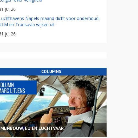
31 jul 26
Luchthavens Napels maand dicht voor onderhoud:
KLM en Transavia wijken uit
31 jul 26
COLUMNS
MIJNBOUW, EU EN LUCHTVAART