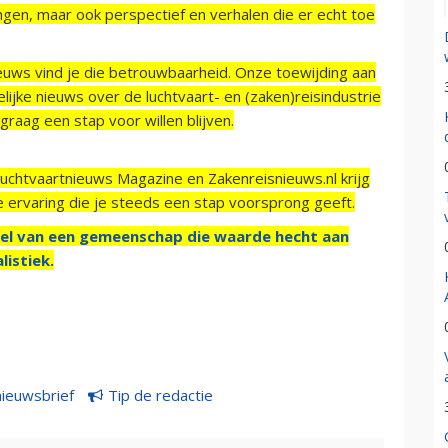
ngen, maar ook perspectief en verhalen die er echt toe
ieuws vind je die betrouwbaarheid. Onze toewijding aan
ijke nieuws over de luchtvaart- en (zaken)reisindustrie
raag een stap voor willen blijven.
Luchtvaartnieuws Magazine en Zakenreisnieuws.nl krijg
e ervaring die je steeds een stap voorsprong geeft.
el van een gemeenschap die waarde hecht aan
listiek.
nieuwsbrief
Tip de redactie