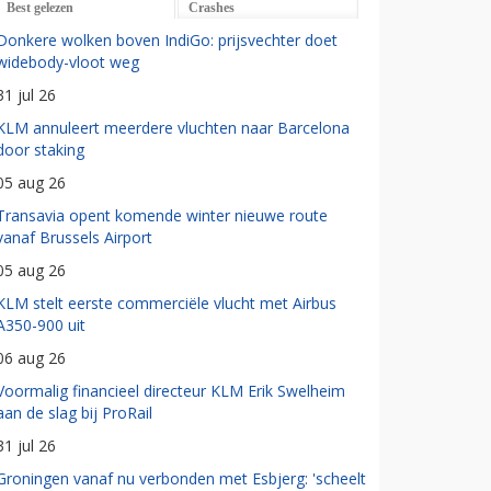
Best gelezen
Crashes
Donkere wolken boven IndiGo: prijsvechter doet
widebody-vloot weg
31 jul 26
KLM annuleert meerdere vluchten naar Barcelona
door staking
05 aug 26
Transavia opent komende winter nieuwe route
vanaf Brussels Airport
05 aug 26
KLM stelt eerste commerciële vlucht met Airbus
A350-900 uit
06 aug 26
Voormalig financieel directeur KLM Erik Swelheim
aan de slag bij ProRail
31 jul 26
Groningen vanaf nu verbonden met Esbjerg: 'scheelt