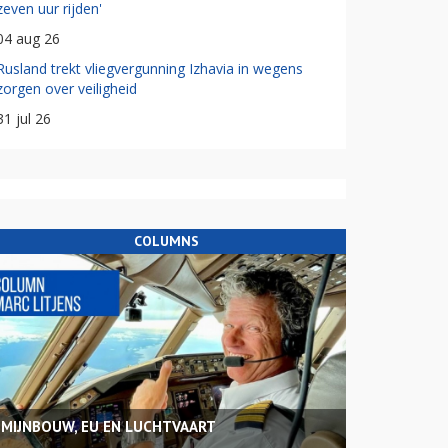
zeven uur rijden'
04 aug 26
Rusland trekt vliegvergunning Izhavia in wegens
zorgen over veiligheid
31 jul 26
COLUMNS
MIJNBOUW, EU EN LUCHTVAART