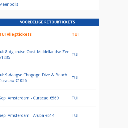
Meer polls
VOORDELIGE RETOURTICKETS
TUI vliegtickets
TUI
Jul: 8-dg cruise Oost Middellandse Zee
TUI
€1235
Jul: 9-daagse Chogogo Dive & Beach
TUI
Curacao €1056
Sep: Amsterdam - Curacao €569
TUI
Sep: Amsterdam - Aruba €614
TUI