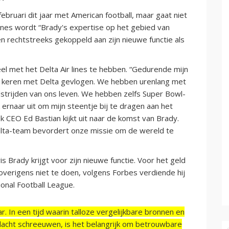
bruari dit jaar met American football, maar gaat niet
Lines wordt “Brady's expertise op het gebied van
rechtstreeks gekoppeld aan zijn nieuwe functie als
 met het Delta Air lines te hebben. “Gedurende mijn
ze keren met Delta gevlogen. We hebben urenlang met
dstrijden van ons leven. We hebben zelfs Super Bowl-
k ernaar uit om mijn steentje bij te dragen aan het
k CEO Ed Bastian kijkt uit naar de komst van Brady.
elta-team bevordert onze missie om de wereld te
s Brady krijgt voor zijn nieuwe functie. Voor het geld
verigens niet te doen, volgens Forbes verdiende hij
tional Football League.
r. In een tijd waarin talloze vergelijkbare bronnen en
acht schreeuwen, is het belangrijk om betrouwbare