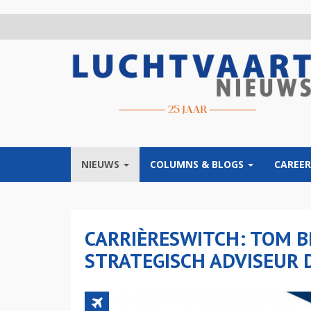
Overslaan
en
naar
de
inhoud
gaan
NIEUWS
COLUMNS & BLOGS
CAREER
CARRIÈRESWITCH: TOM B
STRATEGISCH ADVISEUR D