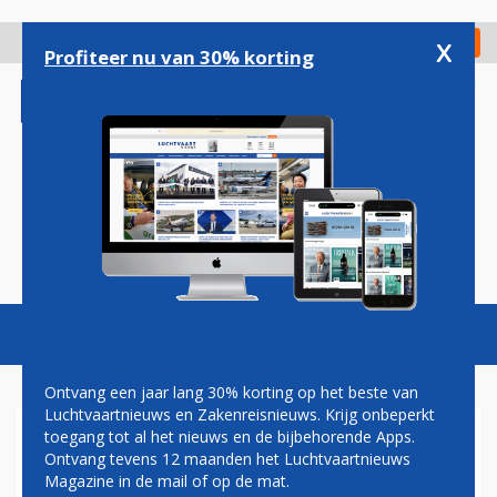
Overslaan
en
x
Digitaal Magazine
Registreer
Check in
naar
Profiteer nu van 30% korting
de
inhoud
gaan
Magazine
Podcasts
Vacatures
Toggl
naviga
Ontvang een jaar lang 30% korting op het beste van
Luchtvaartnieuws en Zakenreisnieuws. Krijg onbeperkt
toegang tot al het nieuws en de bijbehorende Apps.
CHINA EASTERN VANAF
Ontvang tevens 12 maanden het Luchtvaartnieuws
QINGDAO NAAR PARIJS EN
Magazine in de mail of op de mat.