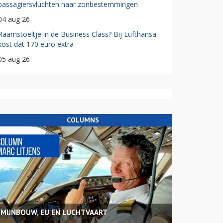
passagiersvluchten naar zonbestemmingen
04 aug 26
Raamstoeltje in de Business Class? Bij Lufthansa
kost dat 170 euro extra
05 aug 26
COLUMNS
MIJNBOUW, EU EN LUCHTVAART