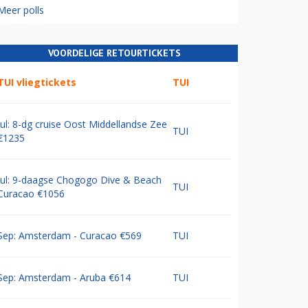
Meer polls
VOORDELIGE RETOURTICKETS
TUI vliegtickets
TUI
Jul: 8-dg cruise Oost Middellandse Zee
TUI
€1235
Jul: 9-daagse Chogogo Dive & Beach
TUI
Curacao €1056
Sep: Amsterdam - Curacao €569
TUI
Sep: Amsterdam - Aruba €614
TUI