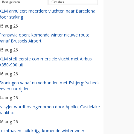
Best gelezen
Crashes
KLM annuleert meerdere vluchten naar Barcelona
door staking
05 aug 26
Transavia opent komende winter nieuwe route
vanaf Brussels Airport
05 aug 26
KLM stelt eerste commerciële vlucht met Airbus
A350-900 uit
06 aug 26
Groningen vanaf nu verbonden met Esbjerg: 'scheelt
zeven uur rijden'
04 aug 26
easyJet wordt overgenomen door Apollo, Castlelake
haakt af
06 aug 26
Luchthaven Luik krijgt komende winter weer