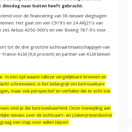
t dinsdag naar buiten heeft gebracht.
temd voor de financiering van 38 nieuwe vliegtuigen
l nemen. Het gaat om vier C919’s en 24 ARJ21’s van
n zes Airbus A350-900’s en vier Boeing 787-9’s voor
ort tot de drie grootste luchtvaartmaatschappijen van
ir France-KLM (9,6 procent) en partner van KLM binnen
r. In een tijd waarin talloze vergelijkbare bronnen en
acht schreeuwen, is het belangrijk om betrouwbare
ngen, maar ook perspectief en verhalen die er echt toe
ieuws vind je die betrouwbaarheid. Onze toewijding aan
ijke nieuws over de luchtvaart- en (zaken)reisindustrie
raag een stap voor willen blijven.