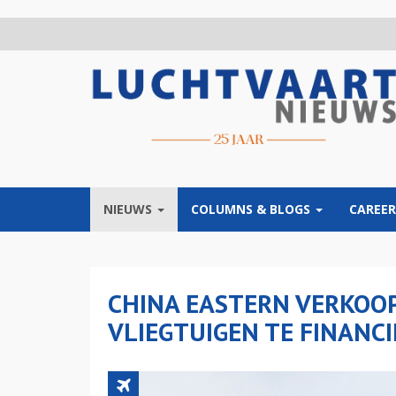
Overslaan
en
naar
de
inhoud
gaan
NIEUWS
COLUMNS & BLOGS
CAREER
CHINA EASTERN VERKOO
VLIEGTUIGEN TE FINANC