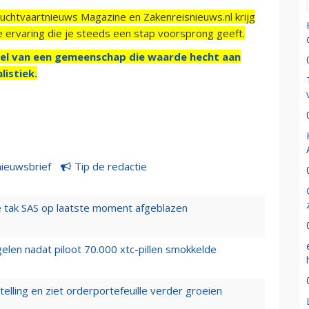
Luchtvaartnieuws Magazine en Zakenreisnieuws.nl krijg
e ervaring die je steeds een stap voorsprong geeft.
el van een gemeenschap die waarde hecht aan
listiek.
nieuwsbrief
Tip de redactie
 tak SAS op laatste moment afgeblazen
elen nadat piloot 70.000 xtc-pillen smokkelde
elling en ziet orderportefeuille verder groeien