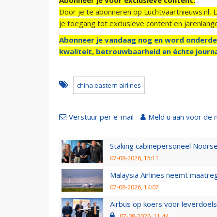
Door je te abonneren op Luchtvaartnieuws.nl, 
je toegang tot exclusieve content en jarenlang
Abonneer je vandaag nog en word onderde
kwaliteit, betrouwbaarheid en échte journa
china eastern airlines
Verstuur per e-mail
Meld u aan voor de 
Staking cabinepersoneel Noorse
07-08-2026, 15:11
Malaysia Airlines neemt maatreg
07-08-2026, 14:07
Airbus op koers voor leverdoelst
07-08-2026, 11:44