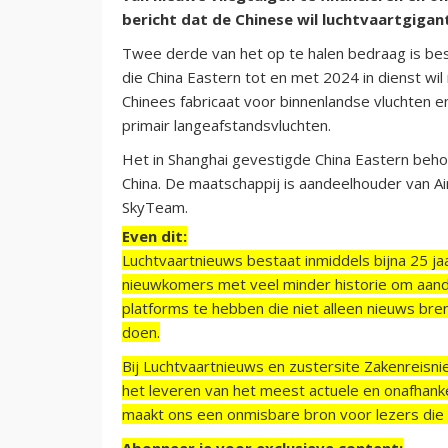
bericht dat de Chinese wil luchtvaartgigan
Twee derde van het op te halen bedraag is bes
die China Eastern tot en met 2024 in dienst wi
Chinees fabricaat voor binnenlandse vluchten e
primair langeafstandsvluchten.
Het in Shanghai gevestigde China Eastern beho
China. De maatschappij is aandeelhouder van A
SkyTeam.
Even dit:
Luchtvaartnieuws bestaat inmiddels bijna 25 jaa
nieuwkomers met veel minder historie om aand
platforms te hebben die niet alleen nieuws bre
doen.
Bij Luchtvaartnieuws en zustersite Zakenreisn
het leveren van het meest actuele en onafhankel
maakt ons een onmisbare bron voor lezers die g
Abonneer je voor exclusieve content: