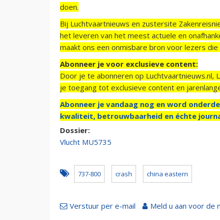
doen.
Bij Luchtvaartnieuws en zustersite Zakenreisn
het leveren van het meest actuele en onafhankel
maakt ons een onmisbare bron voor lezers die g
Abonneer je voor exclusieve content:
Door je te abonneren op Luchtvaartnieuws.nl, 
je toegang tot exclusieve content en jarenlang
Abonneer je vandaag nog en word onderde
kwaliteit, betrouwbaarheid en échte journa
Dossier:
Vlucht MU5735
737-800
crash
china eastern
Verstuur per e-mail
Meld u aan voor de 