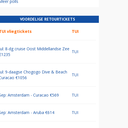
Meer polls
VOORDELIGE RETOURTICKETS
TUI vliegtickets
TUI
Jul: 8-dg cruise Oost Middellandse Zee
TUI
€1235
Jul: 9-daagse Chogogo Dive & Beach
TUI
Curacao €1056
Sep: Amsterdam - Curacao €569
TUI
Sep: Amsterdam - Aruba €614
TUI