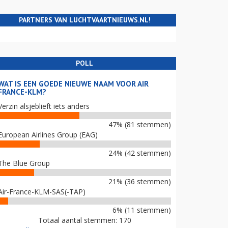
PARTNERS VAN LUCHTVAARTNIEUWS.NL!
POLL
WAT IS EEN GOEDE NIEUWE NAAM VOOR AIR
FRANCE-KLM?
Verzin alsjeblieft iets anders
47% (81 stemmen)
European Airlines Group (EAG)
24% (42 stemmen)
The Blue Group
21% (36 stemmen)
Air-France-KLM-SAS(-TAP)
6% (11 stemmen)
Totaal aantal stemmen: 170