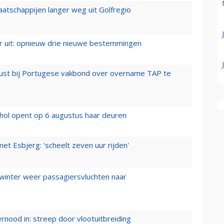
aatschappijen langer weg uit Golfregio
er uit: opnieuw drie nieuwe bestemmingen
rust bij Portugese vakbond over overname TAP te
hol opent op 6 augustus haar deuren
t Esbjerg: 'scheelt zeven uur rijden'
 winter weer passagiersvluchten naar
ernood in: streep door vlootuitbreiding