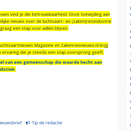
ieuws vind je die betrouwbaarheid. Onze toewijding aan
ijke nieuws over de luchtvaart- en (zaken)reisindustrie
raag een stap voor willen blijven.
Luchtvaartnieuws Magazine en Zakenreisnieuws.nl krijg
e ervaring die je steeds een stap voorsprong geeft.
el van een gemeenschap die waarde hecht aan
listiek.
nieuwsbrief
Tip de redactie