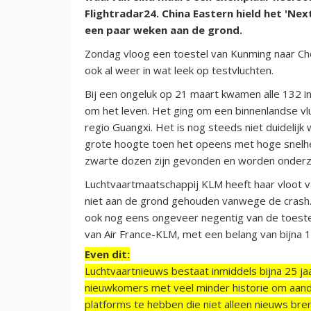
Flightradar24. China Eastern hield het 'Ne
een paar weken aan de grond.
Zondag vloog een toestel van Kunming naar Ch
ook al weer in wat leek op testvluchten.
Bij een ongeluk op 21 maart kwamen alle 132 i
om het leven. Het ging om een binnenlandse vlu
regio Guangxi. Het is nog steeds niet duidelijk
grote hoogte toen het opeens met hoge snelhe
zwarte dozen zijn gevonden en worden onderzo
Luchtvaartmaatschappij KLM heeft haar vloot v
niet aan de grond gehouden vanwege de crash. 
ook nog eens ongeveer negentig van de toestel
van Air France-KLM, met een belang van bijna 1
Even dit:
Luchtvaartnieuws bestaat inmiddels bijna 25 jaa
nieuwkomers met veel minder historie om aand
platforms te hebben die niet alleen nieuws bre