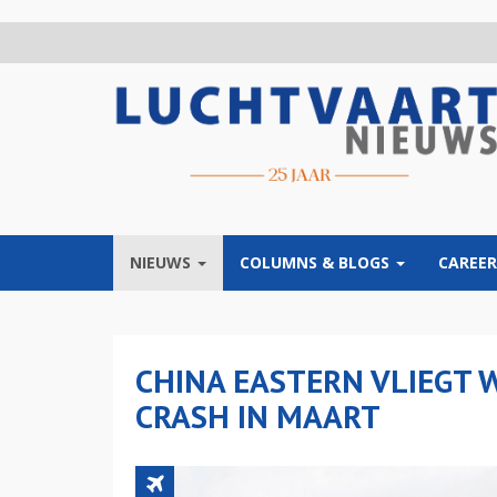
Overslaan
en
naar
de
inhoud
gaan
NIEUWS
COLUMNS & BLOGS
CAREER
CHINA EASTERN VLIEGT 
CRASH IN MAART