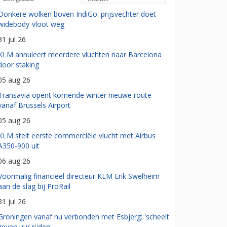
Donkere wolken boven IndiGo: prijsvechter doet
widebody-vloot weg
31 jul 26
KLM annuleert meerdere vluchten naar Barcelona
door staking
05 aug 26
Transavia opent komende winter nieuwe route
vanaf Brussels Airport
05 aug 26
KLM stelt eerste commerciële vlucht met Airbus
A350-900 uit
06 aug 26
Voormalig financieel directeur KLM Erik Swelheim
aan de slag bij ProRail
31 jul 26
Groningen vanaf nu verbonden met Esbjerg: 'scheelt
zeven uur rijden'