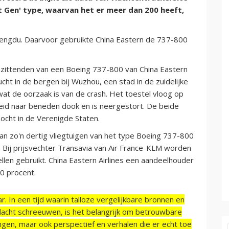
xt Gen' type, waarvan het er meer dan 200 heeft,
engdu. Daarvoor gebruikte China Eastern de 737-800
nzittenden van een Boeing 737-800 van China Eastern
cht in de bergen bij Wuzhou, een stad in de zuidelijke
 wat de oorzaak is van de crash. Het toestel vloog op
id naar beneden dook en is neergestort. De beide
cht in de Verenigde Staten.
an zo'n dertig vliegtuigen van het type Boeing 737-800
Bij prijsvechter Transavia van Air France-KLM worden
len gebruikt. China Eastern Airlines een aandeelhouder
0 procent.
r. In een tijd waarin talloze vergelijkbare bronnen en
acht schreeuwen, is het belangrijk om betrouwbare
ngen, maar ook perspectief en verhalen die er echt toe