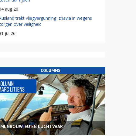
04 aug 26
Rusland trekt vliegvergunning Izhavia in wegens
zorgen over veiligheid
31 jul 26
COLUMNS
MIJNBOUW, EU EN LUCHTVAART