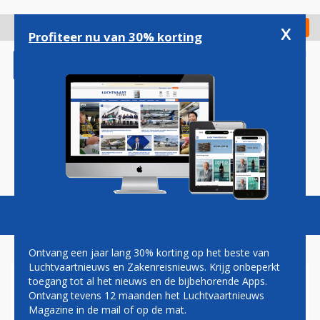
Overslaan
en
x
Digitaal Magazine
Registreer
Check in
naar
Profiteer nu van 30% korting
de
inhoud
gaan
Magazine
Podcasts
Vacatures
Toggl
naviga
Ontvang een jaar lang 30% korting op het beste van
Luchtvaartnieuws en Zakenreisnieuws. Krijg onbeperkt
toegang tot al het nieuws en de bijbehorende Apps.
CONTINENTAL BEREIKT
Ontvang tevens 12 maanden het Luchtvaartnieuws
AKKOORD MET VAKBOND
Magazine in de mail of op de mat.