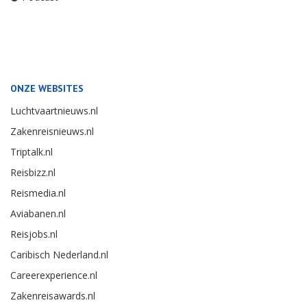
ONZE WEBSITES
Luchtvaartnieuws.nl
Zakenreisnieuws.nl
Triptalk.nl
Reisbizz.nl
Reismedia.nl
Aviabanen.nl
Reisjobs.nl
Caribisch Nederland.nl
Careerexperience.nl
Zakenreisawards.nl