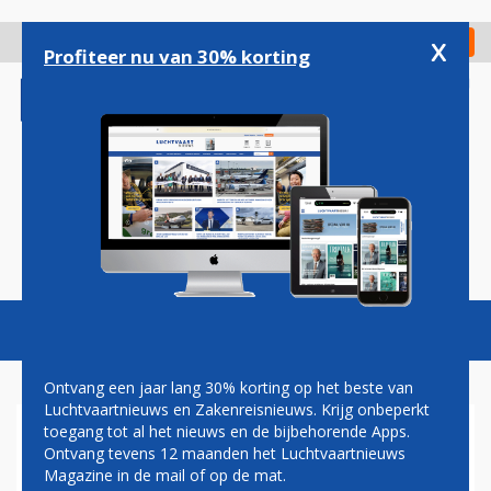
Overslaan
en
x
Digitaal Magazine
Registreer
Check in
naar
Profiteer nu van 30% korting
de
inhoud
gaan
Magazine
Podcasts
Vacatures
Toggl
naviga
Ontvang een jaar lang 30% korting op het beste van
Luchtvaartnieuws en Zakenreisnieuws. Krijg onbeperkt
toegang tot al het nieuws en de bijbehorende Apps.
CONTINENTAL
Ontvang tevens 12 maanden het Luchtvaartnieuws
INTRODUCEERT DAGELIJKSE
Magazine in de mail of op de mat.