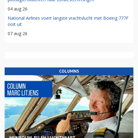
04 aug 26
National Airlines voert langste vrachtvlucht met Boeing 777F
ooit uit
07 aug 26
COLUMNS
MIJNBOUW, EU EN LUCHTVAART