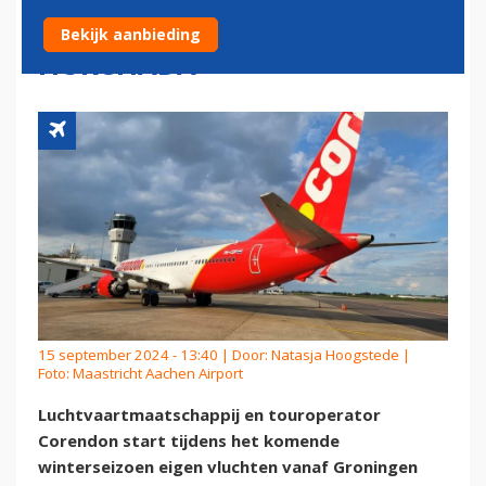
EN MAASTRICHT NAAR
Bekijk aanbieding
HURGHADA
15 september 2024 - 13:40 | Door:
Natasja Hoogstede
|
Foto: Maastricht Aachen Airport
Luchtvaartmaatschappij en touroperator
Corendon start tijdens het komende
winterseizoen eigen vluchten vanaf Groningen