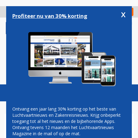
Overslaan
en
x
Digitaal Magazine
Registreer
Check in
naar
Profiteer nu van 30% korting
de
inhoud
gaan
Magazine
Podcasts
Vacatures
Toggl
naviga
Ontvang een jaar lang 30% korting op het beste van
Luchtvaartnieuws en Zakenreisnieuws. Krijg onbeperkt
toegang tot al het nieuws en de bijbehorende Apps.
CORENDON VAN
Ontvang tevens 12 maanden het Luchtvaartnieuws
LUCHTHAVENS GRONINGEN
Magazine in de mail of op de mat.