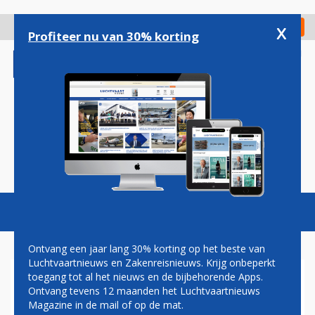
Overslaan
en
x
Digitaal Magazine
Registreer
Check in
naar
Profiteer nu van 30% korting
de
inhoud
gaan
Magazine
Podcasts
Vacatures
Toggl
naviga
Ontvang een jaar lang 30% korting op het beste van
Luchtvaartnieuws en Zakenreisnieuws. Krijg onbeperkt
toegang tot al het nieuws en de bijbehorende Apps.
CROATIA AIRLINES WIL SLOTS
Ontvang tevens 12 maanden het Luchtvaartnieuws
HEATHROW VERKOPEN
Magazine in de mail of op de mat.