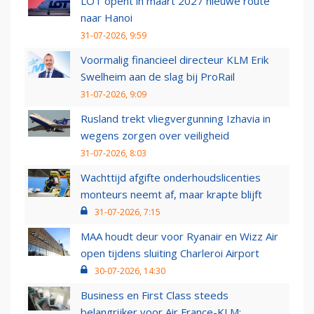
LOT opent in maart 2027 nieuwe route
naar Hanoi
31-07-2026, 9:59
Voormalig financieel directeur KLM Erik
Swelheim aan de slag bij ProRail
31-07-2026, 9:09
Rusland trekt vliegvergunning Izhavia in
wegens zorgen over veiligheid
31-07-2026, 8:03
Wachttijd afgifte onderhoudslicenties
monteurs neemt af, maar krapte blijft
31-07-2026, 7:15
MAA houdt deur voor Ryanair en Wizz Air
open tijdens sluiting Charleroi Airport
30-07-2026, 14:30
Business en First Class steeds
belangrijker voor Air France-KLM: