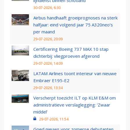
lijndienst binnen Schotland
30-07-2026, 6:30
Airbus handhaaft groeiprognoses na sterk
halfjaar: eind volgend jaar 75 A320neo’s
per maand
29-07-2026, 20:09
Certificering Boeing 737 MAX 10 stap
dichterbij: vliegproeven afgerond
29-07-2026, 14:09
LATAM Airlines toont interieur van nieuwe
Embraer E195-E2
29-07-2026, 13:34
Verscherpt toezicht ILT op KLM E&M om
administratieve verslaglegging: ‘Zwaar
middel’
29-07-2026, 11:54
Goed nieuws voor zomerse debutanten