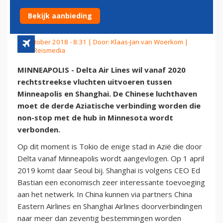
MET CHINA
Bekijk aanbieding
23 oktober 2018 - 8:31 | Door:
Klaas-Jan van Woerkom
|
Foto: Reismedia
MINNEAPOLIS - Delta Air Lines wil vanaf 2020
rechtstreekse vluchten uitvoeren tussen
Minneapolis en Shanghai. De Chinese luchthaven
moet de derde Aziatische verbinding worden die
non-stop met de hub in Minnesota wordt
verbonden.
Op dit moment is Tokio de enige stad in Azië die door
Delta vanaf Minneapolis wordt aangevlogen. Op 1 april
2019 komt daar Seoul bij. Shanghai is volgens CEO Ed
Bastian een economisch zeer interessante toevoeging
aan het netwerk. In China kunnen via partners China
Eastern Airlines en Shanghai Airlines doorverbindingen
naar meer dan zeventig bestemmingen worden