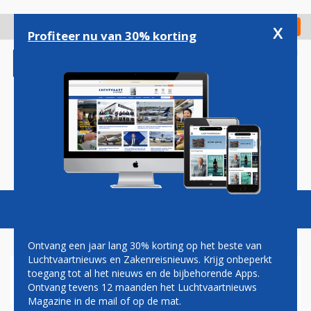
Overslaan
en
x
Digitaal Magazine
Registreer
Check in
naar
Profiteer nu van 30% korting
de
inhoud
gaan
Magazine
Podcasts
Vacatures
Toggl
naviga
Ontvang een jaar lang 30% korting op het beste van
Luchtvaartnieuws en Zakenreisnieuws. Krijg onbeperkt
toegang tot al het nieuws en de bijbehorende Apps.
DELTA AIR LINES WIL
Ontvang tevens 12 maanden het Luchtvaartnieuws
MINNEAPOLIS VERBINDEN
Magazine in de mail of op de mat.