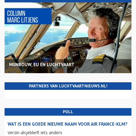
MIJNBOUW, EU EN LUCHTVAART
PARTNERS VAN LUCHTVAARTNIEUWS.NL!
POLL
WAT IS EEN GOEDE NIEUWE NAAM VOOR AIR FRANCE-KLM?
Verzin alsjeblieft iets anders